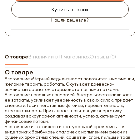
Купить в 1 клик
Нашли дешевле?
О товаре
В наличии в 11 магазинах
Отзывы (0)
О товаре
Благовоние «Черный лед» вызывает положительные эмоции,
желание творить, работать. Окутывает древесно-
землистым ароматом с горьковато-пряными нотками.
Благовоние наполняет энергией, быстро восстанавливает
ее затраты, усиливает уверенность в своих силах, придает
смелости. Гасит негативные флюиды, нерешительность,
стеснительность. Притягивает позитивную энергетику,
создавая вокруг ареол активности, успеха, активирует
финансовые потоки.
Благовоние изготовлено из натуральной древесины – в
виде тонких бамбуковых палочек с напылением смеси из
сушеных ароматных специй, соцветий, слом, пыльцы и трав.