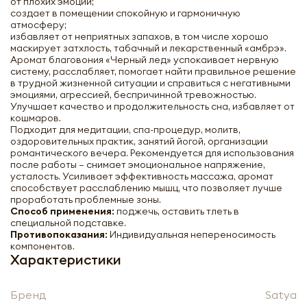
от плохих эмоций;
создает в помещении спокойную и гармоничную
атмосферу;
избавляет от неприятных запахов, в том числе хорошо
маскирует затхлость, табачный и лекарственный «амбрэ».
Аромат благовония «Черный лед» успокаивает нервную
систему, расслабляет, помогает найти правильное решение
в трудной жизненной ситуации и справиться с негативными
эмоциями, агрессией, беспричинной тревожностью.
Улучшает качество и продолжительность сна, избавляет от
кошмаров.
Благовоние Чёрный Лёд Сатья | Satya
Подходит для медитации, спа-процедур, молитв,
Black Ice Incense 15g
оздоровительных практик, занятий йогой, организации
романтического вечера. Рекомендуется для использования
после работы – снимает эмоциональное напряжение,
усталость. Усиливает эффективность массажа, аромат
-
+
способствует расслаблению мышц, что позволяет лучше
проработать проблемные зоны.
Способ применения:
поджечь, оставить тлеть в
специальной подставке.
Противопоказания:
Индивидуальная непереносимость
компонентов.
Характеристики
Нажимая кнопку «Оформить», я даю своё согласие
Бренд
Satya
на обработку моих персональных данных, в
Нажимая кнопку «Отправить», я даю своё согласие