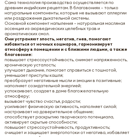
Сама технология производства осуществляется по
древним индийским рецептам. В благовониях – только
натуральные компоненты, которые не вызывают аллергии
или раздражения дыхательной системы.
Основной компонент напыления – натуральная масляная
эссенция из аюрведических целебных трав и
ароматических смол.
Они устраняют злость, негатив, гнев, помогают
избавиться от ночных кошмаров, гармонизирует
атмосферу в помещении и с близкими людьми, а также
благовоние:
повышает стрессоустойчивость, снимает напряженность,
хроническую усталость;
улучшает дыхание, помогает справиться с тошнотой,
уменьшает приступы кашля;
преобразует негативные мысли и эмоции в позитивные;
наполняет созидательной энергией;
успокаивает, создает в доме благожелательную
атмосферу;
вызывает чувство счастья, радости;
усиливает физическую активность, наполняет силой;
настраивает на доверительное общение;
способствует раскрытию творческого потенциала,
активирует скрытые способности;
повышает стрессоустойчивость, продуктивность;
очищает и защищает энергопотоки от негатива, избавляет