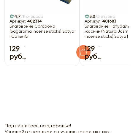
4,7
11 отзывов
5,0
3 отзыва
Артикул:
402314
Артикул:
401683
Благовоние Сагарома
Благовоние Натуральн
(Sagaroma incense sticks) Satya
жасмин (Natural Jasmin
| Сатья 15г
incense sticks) Satya | С
-
-
129
129
руб.
руб.
+
+
Подпишитесь на здоровье!
Узнавайте первыми о лучших ценах, акциях,