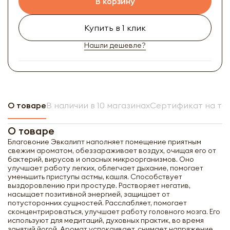
В корзину
Купить в 1 клик
Нашли дешевле?
О товаре
В наличии в 10 магазинах
Сертификат на то
О товаре
Благовоние Эвкалипт наполняет помещение приятным
свежим ароматом, обеззараживает воздух, очищая его от
бактерий, вирусов и опасных микроорганизмов. Оно
улучшает работу легких, облегчает дыхание, помогает
уменьшить приступы астмы, кашля. Способствует
выздоровлению при простуде. Растворяет негатив,
насыщает позитивной энергией, защищает от
потусторонних сущностей. Расслабляет, помогает
сконцентрироваться, улучшает работу головного мозга. Его
используют для медитаций, духовных практик, во время
занятий йогой. Аромат успокаивает, снимает напряжение,