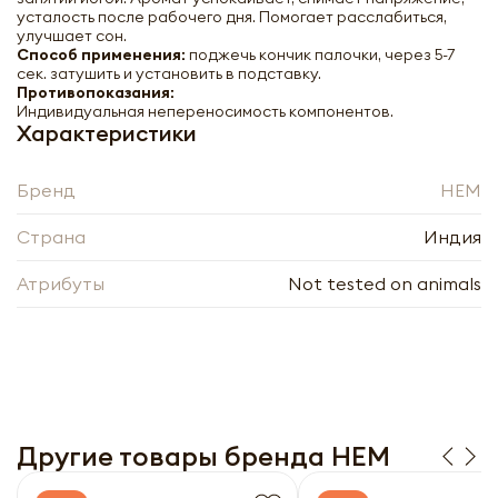
усталость после рабочего дня. Помогает расслабиться,
улучшает сон.
Способ применения:
поджечь кончик палочки, через 5-7
сек. затушить и установить в подставку.
Противопоказания:
Индивидуальная непереносимость компонентов.
Характеристики
Бренд
HEM
Страна
Индия
Атрибуты
Not tested on animals
Благовоние Эвкалипт ХЭМ | HEM
Eucalyptus Incense 20шт
-
+
Другие товары бренда HEM