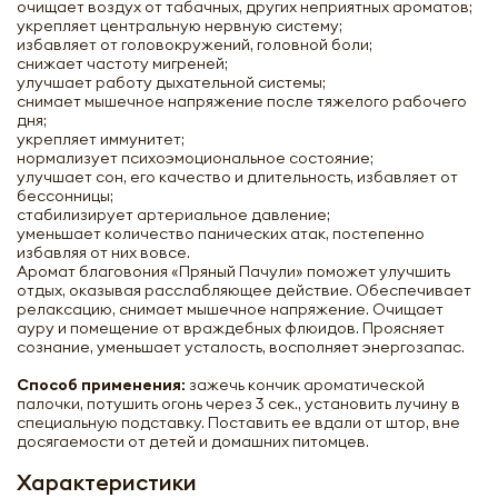
очищает воздух от табачных, других неприятных ароматов;
укрепляет центральную нервную систему;
избавляет от головокружений, головной боли;
снижает частоту мигреней;
улучшает работу дыхательной системы;
снимает мышечное напряжение после тяжелого рабочего
дня;
укрепляет иммунитет;
нормализует психоэмоциональное состояние;
улучшает сон, его качество и длительность, избавляет от
бессонницы;
стабилизирует артериальное давление;
уменьшает количество панических атак, постепенно
Благовоние Пряный Пачули (Spicy
избавляя от них вовсе.
Patchouli incense sticks) Satya | Сатья 15г
Аромат благовония «Пряный Пачули» поможет улучшить
отдых, оказывая расслабляющее действие. Обеспечивает
релаксацию, снимает мышечное напряжение. Очищает
-
+
ауру и помещение от враждебных флюидов. Проясняет
сознание, уменьшает усталость, восполняет энергозапас.
Способ применения:
зажечь кончик ароматической
палочки, потушить огонь через 3 сек., установить лучину в
специальную подставку. Поставить ее вдали от штор, вне
досягаемости от детей и домашних питомцев.
Характеристики
Нажимая кнопку «Оформить», я даю своё согласие