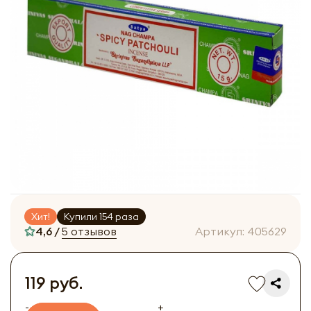
Хит!
Купили 154 раза
4,6 /
5 отзывов
Артикул:
405629
119 руб.
-
+