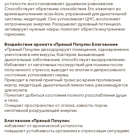
усталости, восстанавливает душевное равновесие.
Способствует обретению спокойствия. Его зажигают во
время выполнения асан йоги, упражнений для дыхательной
системы, медитаций. Оно успокаивает ЦНС, восполняет
затраченную энергию. Раскрывает духовный потенциал,
активирует нужные чакры, помогает обрести внутреннюю
гармонию.
Воздействие аромата «Пряный Пачули» Благовоние
«Пряный Пачули» дезодорирует помещение, одновременно
уничтожая в нем вирусы, бактерии, вызывающие
дыхательные заболевания, способствует выздоровлению.
Избавляет от негативных последствий для психики после
полученного стресса, выводит из апатии и депрессивного
состояния, успокаивает нервы.
Приводит в легкий приятный транс во время пропевания
мантр, медитаций, дыхательной гимнастики, рекомендуется
для молитв.
Помогает добиться состояния полного расслабления души
и тела.
Очищает пространство от сглаза, зависти, порчи,
негативной разрушающей энергии.
Благовоние «Пряный Пачули»:
избавляет от хронической усталости;
повышает устойчивость организма к стрессовым ситуациям;