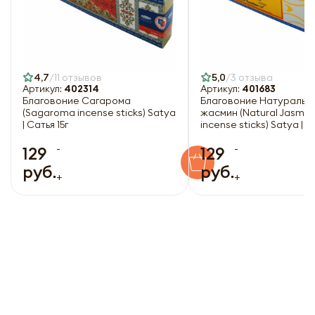
4,7
11 отзывов
5,0
3 отзыва
Артикул:
402314
Артикул:
401683
Благовоние Сагарома
Благовоние Натуральн
(Sagaroma incense sticks) Satya
жасмин (Natural Jasmin
| Сатья 15г
incense sticks) Satya | С
-
-
129
129
руб.
руб.
+
+