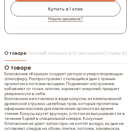
Купить в 1 клик
Нашли дешевле?
О товаре
Состав
В наличии в 10 магазинах
Отзывы (0)
О товаре
Благовоние «Корица» создает уютную и умиротворяющую
атмосферу. Распространяет стелющийся дым с пряным
ароматом и нотками гвоздики. Поднимает настроение,
избавляет от тоски, апатии, заряжает энергией, придает
уверенности в себе.
Благовоние изготовлено в виде конусов, из измельченной
древесной стружки, целебных трав, которые пропитаны
эфирными маслами для извлечения аромата во время
тления. Конусы крутят вручную, а потом их высушивают их в
течение 5 дней в специальной камере. Конусные
благовония не дают запах гари, не коптят воздух, их дым не
оставляет следов на обоях, плитке, потолке, занавесках.