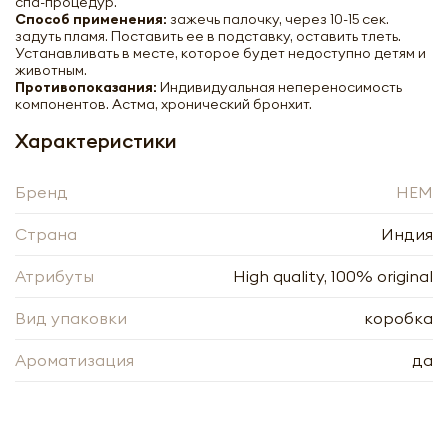
спа-процедур.
Способ применения:
зажечь палочку, через 10-15 сек.
задуть пламя. Поставить ее в подставку, оставить тлеть.
Устанавливать в месте, которое будет недоступно детям и
животным.
Противопоказания:
Индивидуальная непереносимость
компонентов. Астма, хронический бронхит.
Благовоние конусы Корица ХЭМ | HEM
Cinnamon Incense Cones 28g
Характеристики
-
+
Бренд
HEM
Страна
Индия
Атрибуты
High quality, 100% original
Вид упаковки
коробка
Нажимая кнопку «Оформить», я даю своё согласие
на обработку моих персональных данных, в
Нажимая кнопку «Отправить», я даю своё согласие
Ароматизация
да
соответствии с Федеральным законом от
на обработку моих персональных данных, в
27.07.2006 года № 152-ФЗ «О персональных
соответствии с Федеральным законом от
данных», на условиях и для целей, определённых в
27.07.2006 года № 152-ФЗ «О персональных
Согласии на обработку
персональных данных
данных», на условиях и для целей, определённых в
Заполняя форму я даю свое согласие на email
Согласии на обработку
персональных данных