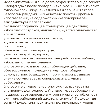
Их аромат стойкий и еще долго сохраняется в виде легкого
шлейфа даже после прогорания конуса. Они не вызывают
головной боли, нарушения дыхания и першения в горле.
Безопасны для домашних животных, просты и удобны в
использовании, не содержат химических примесей.
Как действует благовоние:
оказывает согревающее, тонизирующее действие;
избавляет от страхов, меланхолии, чувства одиночества
или изоляции;
усиливает сексуальную энергетику;
вдохновляет на творчество;
расслабляет;
облегчает симптомы простуды;
уничтожает грибки, вирусы;
оказывает легкое стимулирующее действие на либидо;
избавляет от переутомления.
Благовоние оказывает расслабляющее действие,
обеззараживает помещение, улучшает общее
самочувствие. Защищает от порчи, сглаза, развивает
умение сочувствовать, сопереживать, слушать
собеседника.
Благовоние очищает энергопотоки, настраивает на
умственную деятельность. Улучшает кровообращение,
поддерживает здоровье внутренних органов, облегчает
симптомы заболеваний дыхательных путей. Подходит для
занятий духовными практиками, религиозных ритуалов и