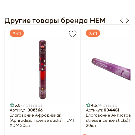
рассылку
Заполняя форму я даю свое согласие на email
рассылку
Другие товары бренда HEM
Оформить
Отправить
Хит!
Хит!
5,0
7 отзывов
4,5
4 отзыва
Артикул:
008366
Артикул:
004481
Благовоние Афродизиак
Благовоние Антистресс 
(Aphrodisia incense sticks) HEM |
stress incense sticks) H
ХЭМ 20шт
20шт