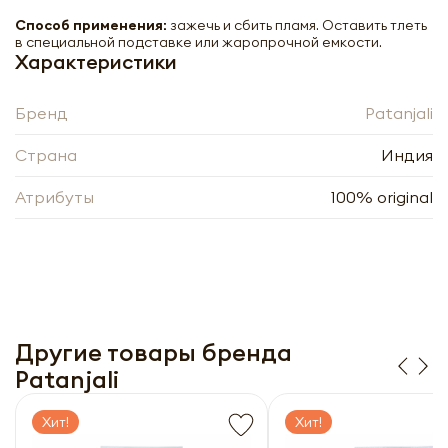
Способ применения:
зажечь и сбить пламя. Оставить тлеть
в специальной подставке или жаропрочной емкости.
Характеристики
Бренд
Patanjali
Страна
Индия
Атрибуты
100% original
Благовоние Шанти PATANJALI Aastha
Agarbatti Shanti 125g
Другие товары бренда
-
+
Patanjali
Хит!
Хит!