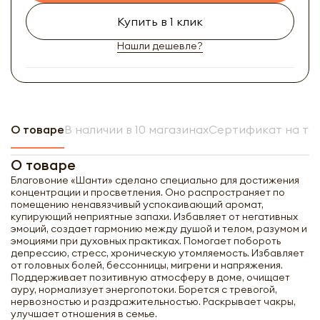
Купить в 1 клик
Нашли дешевле?
О товаре
В наличии в 10 магазинах
Сертификат на то
О товаре
Благовоние «Шанти» сделано специально для достижения
концентрации и просветления. Оно распространяет по
помещению ненавязчивый успокаивающий аромат,
купирующий неприятные запахи. Избавляет от негативных
эмоций, создает гармонию между душой и телом, разумом и
эмоциями при духовных практиках. Помогает побороть
депрессию, стресс, хроническую утомляемость. Избавляет
от головных болей, бессонницы, мигрени и напряжения.
Поддерживает позитивную атмосферу в доме, очищает
ауру, нормализует энергопотоки. Борется с тревогой,
нервозностью и раздражительностью. Раскрывает чакры,
улучшает отношения в семье.