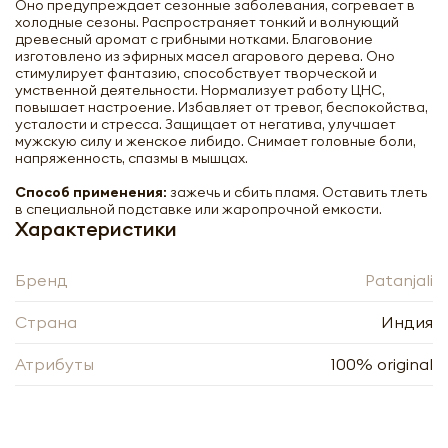
Оно предупреждает сезонные заболевания, согревает в
холодные сезоны. Распространяет тонкий и волнующий
древесный аромат с грибными нотками. Благовоние
изготовлено из эфирных масел агарового дерева. Оно
стимулирует фантазию, способствует творческой и
умственной деятельности. Нормализует работу ЦНС,
повышает настроение. Избавляет от тревог, беспокойства,
усталости и стресса. Защищает от негатива, улучшает
мужскую силу и женское либидо. Снимает головные боли,
напряженность, спазмы в мышцах.
Способ применения:
зажечь и сбить пламя. Оставить тлеть
в специальной подставке или жаропрочной емкости.
Характеристики
Бренд
Patanjali
Страна
Индия
Благовоние Священное дерево
Атрибуты
100% original
PATANJALI Aastha Premium Agarbatti
Oudh 20pcs