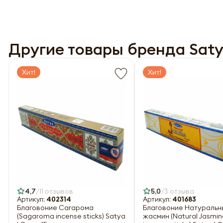
-
Другие товары бренда Sat
Хит!
Хит!
Нажи
Нажи
перс
перс
года 
года 
опре
опре
Запо
Запо
4,7
11 отзывов
5,0
3 отзыва
Артикул:
402314
Артикул:
401683
Благовоние Сагарома
Благовоние Натуральн
(Sagaroma incense sticks) Satya
жасмин (Natural Jasmin