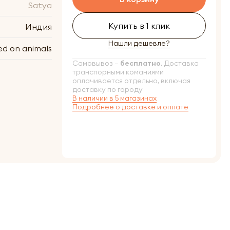
Satya
Купить в 1 клик
Индия
Нашли дешевле?
ed on animals
Самовывоз –
бесплатно
. Доставка
транспорными команиями
оплачивается отдельно, включая
доставку по городу
В наличии в 5 магазинах
Подробнее о доставке и оплате