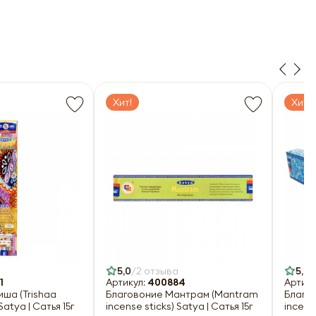
Хит!
Хит!
х
7.2006
7.2006
5,0
2 отзыва
5,0
1
Артикул:
400884
Артику
ша (Trishaa
Благовоние Мантрам (Mantram
Благо
Satya | Сатья 15г
incense sticks) Satya | Сатья 15г
incense