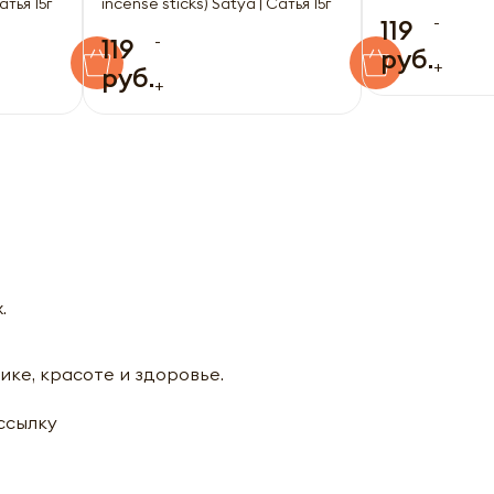
атья 15г
incense sticks) Satya | Сатья 15г
-
119
-
119
руб.
+
руб.
+
.
ике, красоте и здоровье.
ассылку