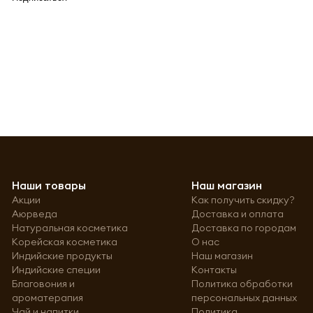
Наши товары
Наш магазин
Акции
Как получить скидку?
Аюрведа
Доставка и оплата
Натуральная косметика
Доставка по городам
Корейская косметика
О нас
Индийские продукты
Наш магазин
Индийские специи
Контакты
Благовония и
Политика обработки
ароматерапия
персональных данных
Чай и напитки
Политика