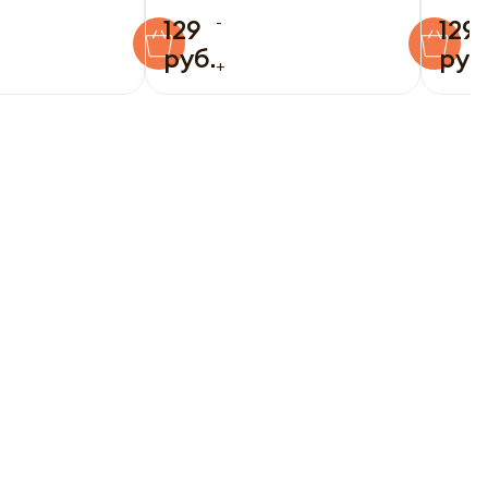
-
129
129
руб.
руб
+