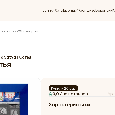
Новинки
Хиты
Бренды
Франшиза
Вакансии
К
6 Satya | Сатья
тья
Купили 26 раз
0,0 /
нет отзывов
Арт
Характеристики