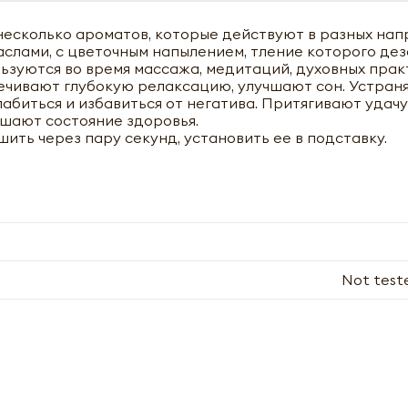
 несколько ароматов, которые действуют в разных нап
слами, с цветочным напылением, тление которого де
ьзуются во время массажа, медитаций, духовных практ
ечивают глубокую релаксацию, улучшают сон. Устран
биться и избавиться от негатива. Притягивают удачу 
чшают состояние здоровья.
ить через пару секунд, установить ее в подставку.
Not test
Благовония 15г*6 Satya | Сатья