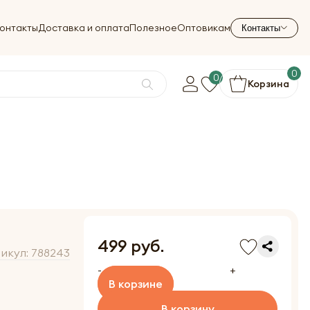
онтакты
Доставка и оплата
Полезное
Оптовикам
Контакты
0
0
Корзина
499 руб.
икул:
788243
-
+
В корзине
В корзину