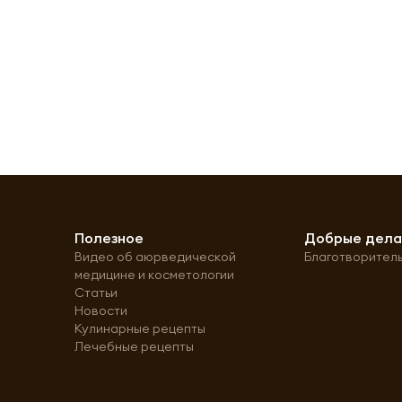
Полезное
Добрые дел
Видео об аюрведической
Благотворител
медицине и косметологии
Статьи
Новости
Кулинарные рецепты
Лечебные рецепты