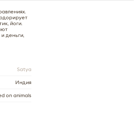
равлениях.
зодорирует
ик, йоги.
яют
и деньги,
Satya
Индия
ed on animals