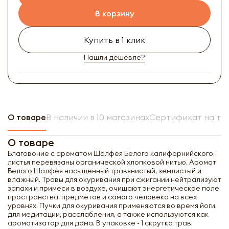
В корзину
Купить в 1 клик
Нашли дешевле?
О товаре
В наличии в 10 магазинах
Сертификат на то
О товаре
Благовоние с ароматом Шалфея Белого калифорнийского,
листья перевязаны органической хлопковой нитью. Аромат
Белого Шалфея насыщенный травянистый, землистый и
влажный. Травы для окуривания при сжигании нейтрализуют
запахи и примеси в воздухе, очищают энергетическое поле
пространства, предметов и самого человека на всех
уровнях. Пучки для окуривания применяются во время йоги,
для медитации, расслабления, а также используются как
ароматизатор для дома. В упаковке - 1 скрутка трав.