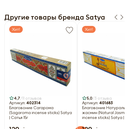
рассылку
Заполняя форму я даю свое согласие на email
рассылку
Другие товары бренда Satya
Оформить
Отправить
Хит!
Хит!
4,7
11 отзывов
5,0
3 отзыва
Артикул:
402314
Артикул:
401683
Благовоние Сагарома
Благовоние Натуральн
(Sagaroma incense sticks) Satya
жасмин (Natural Jasmin
| Сатья 15г
incense sticks) Satya | С
-
-