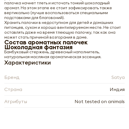
палочка начнет тлеть и источать тонкий шоколадный
аромат. На этом этапе ее стоит зафиксировать также
вертикально (лучше воспользоваться специальными
подставками для благовоний).
Хранить палочки в недоступном для детей и домашних
питомцев, сухом и хорошо вентилируемом месте. Не стоит
Благовоние Шоколадная фантазия
оставлять даже на время тлеющую палочку, так как она
(Choco Fantasy incense sticks) Satya |
может стать причиной возгорания в доме.
Сатья 15г
Состав ароматных палочек
Шоколадная фантазия
Бамбуковый стержень, древесный наполнитель,
-
+
натуральная масляная ароматическая эссенция.
Характеристики
Бренд
Satya
Страна
Индия
Нажимая кнопку «Оформить», я даю своё согласие
Атрибуты
на обработку моих персональных данных, в
Not tested on animals
Нажимая кнопку «Отправить», я даю своё согласие
соответствии с Федеральным законом от
на обработку моих персональных данных, в
27.07.2006 года № 152-ФЗ «О персональных
соответствии с Федеральным законом от
данных», на условиях и для целей, определённых в
27.07.2006 года № 152-ФЗ «О персональных
Согласии на обработку
персональных данных
данных», на условиях и для целей, определённых в
Заполняя форму я даю свое согласие на email
Согласии на обработку
персональных данных