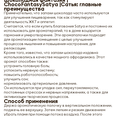
ChocoFantasySatya |Сатья: главные
преимущества
Примечательно, что запахи шоколада часто используются
для улучшения пищеварения, так как стимулируют
деятельность ЖКТ и аппетит.
Считается, что если купить благовония Satya и постоянно их
использовать для ароматерапий, то в доме воцарится
гармония и умиротворение. Эти аромапалочки подходят
для ароматизации помещения с целью улучшения
процессов мышления и повышения настроения, для
релаксации.
Кроме того, известно, что запахи шоколада издавна
использовались в качестве мощного афродизиака. Этот
аромат способен также:
устранить головную боль;
успокоить нервную систему;
повысить работоспособность;
улучшить сон;
нормализовать артериальное давление.
Он используется при упадке сил, переутомляемости,
постоянных стрессах и нервных напряжениях, а также для
активизации творческих процессов.
Способ применения
Держа ароматическую палочку в вертикальном положении,
поджечь ее верхушку. Затем легким и резким движением
убрать пламя при помощи потока воздуха. После этого