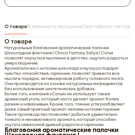
О товаре
В наличии в магазинах
Сертификат на това
О товаре
Натуральные благовония ароматические палочки
Шоколадная фантазия | Choco Fantasy Satya | Сатья
позволят окунуться мысленно в детство, ощутить радость и
умиротворение.
Аромапалочки с нотками шоколада и мускуса подарят
чувство спокойствия, гармонии, позволят привести все
мысли в порядок, активизировав работу головного мозга.
Они производятся на основе натуральных ингредиентов
без использования синтетических добавок.
Более того, компания «Сатья» не использует также
древесный уголь, который часто делает аромат более
резким и навязчивым. Кроме того, тление угля разбавляет
даже самый приятный аромат легкими нотками горения.
Такое производство позволяет добиться удивительно
тонкого и ненавязчивого аромата, который способен
окутать невесомой дымкой радости и гармонии.
Благовония ароматические палочки
Шоколадная фантазия |