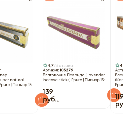
4,7
3 отзыва
4,7
9
Артикул:
105279
Артику
упер
Благовоние Лаванда (Lavender
Благо
uper natural
incense sticks) Ppure | Пипьюр 15г
(Kamas
Ppure | Пипьюр 15г
Ppure 
-
139
119
руб.
+
руб