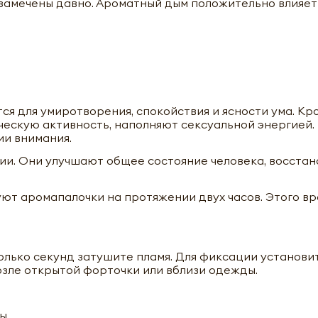
замечены давно. Ароматный дым положительно влияет
 для умиротворения, спокойствия и ясности ума. Кро
ескую активность, наполняют сексуальной энергией.
и внимания.
ии. Они улучшают общее состояние человека, восста
уют аромапалочки на протяжении двух часов. Этого в
колько секунд затушите пламя. Для фиксации установ
Благовоние Медитации (Meditation incense sticks) Ppure | Пи
возле открытой форточки или вблизи одежды.
вы