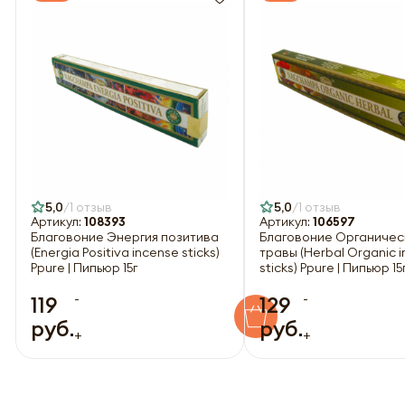
5,0
1 отзыв
5,0
1 отзыв
Артикул:
108393
Артикул:
106597
Благовоние Энергия позитива
Благовоние Органичес
(Energia Positiva incense sticks)
травы (Herbal Organic 
Ppure | Пипьюр 15г
sticks) Ppure | Пипьюр 15
-
-
119
129
руб.
руб.
+
+