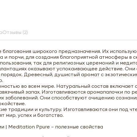
р
Отзывы (2)
 благовония широкого предназначения. Их использую
а и порчи, для создания благоприятной атмосферы в с
пользования, так для религиозных церемоний и медит
 плантациях оказывают успокаивающее действие. Они
 порядок. Древесный, душистый аромат с экзотически
р.
ностью во всем мире. Натуральный состав включает 
навязчивый запах. Изготавливаются аромапалочки по 
гих заболеваний. Они способствуют очищению сознани
окойствие.
ие традиции и культуру. Изготавливаются они под чт
 мир, успех и богатство.
 | Meditation Ppure – полезные свойства