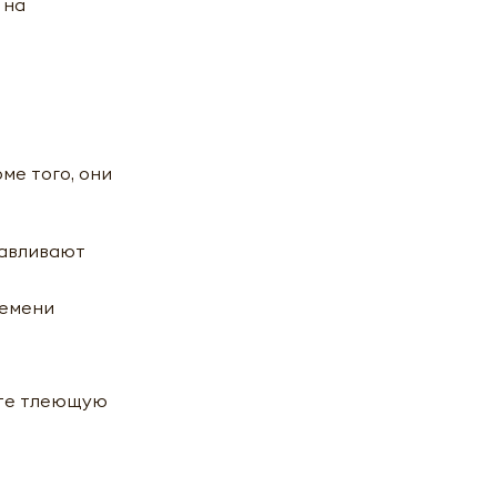
 на
ме того, они
навливают
ремени
ите тлеющую
пьюр 15г