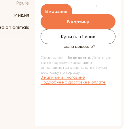
Ppure
-
+
В корзине
Индия
В корзину
ed on animals
Купить в 1 клик
Нашли дешевле?
Самовывоз –
бесплатно
. Доставка
транспорными команиями
оплачивается отдельно, включая
доставку по городу
В наличии в 1 магазине
Подробнее о доставке и оплате