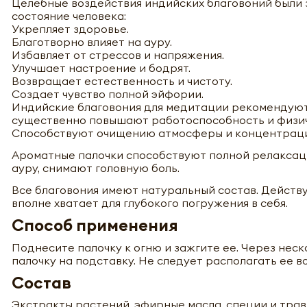
Целебные воздействия индийских благовоний были 
состояние человека:
Укрепляет здоровье.
Благотворно влияет на ауру.
Избавляет от стрессов и напряжения.
Улучшает настроение и бодрят.
Возвращает естественность и чистоту.
Создает чувство полной эйфории.
Индийские благовония для медитации рекомендуются
существенно повышают работоспособность и физич
Способствуют очищению атмосферы и концентраци
Ароматные палочки способствуют полной релаксац
ауру, снимают головную боль.
Все благовония имеют натуральный состав. Действ
вполне хватает для глубокого погружения в себя.
Способ применения
Поднесите палочку к огню и зажгите ее. Через нес
палочку на подставку. Не следует располагать ее 
Состав
Экстракты растений, эфирные масла, специи и тра