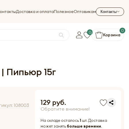
онтакты
Доставка и оплата
Полезное
Оптовикам
Контакты
0
0
Корзина
 | Пипьюр 15г
129 руб.
тикул:
108003
Обратите внимание!
На складе осталось
1
шт. Доставка
может занять
больше времени
.