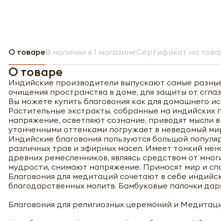
О товаре
В наличии в 1 магазине
Сертификат на това
О товаре
Индийские производители выпускают самые разные
очищения пространства в доме, для защиты от сглаз
Вы можете купить благовония как для домашнего ис
Растительные экстракты, собранные на индийских
напряжение, осветляют сознание, приводят мысли в
утонченными оттенками погружает в неведомый ми
Индийские благовония пользуются большой популяр
различных трав и эфирных масел. Имеет тонкий не
древних ремесленников, являясь средством от мно
мудрости, снимают напряжение. Приносят мир и сп
Благовония для медитаций сочетают в себе индийск
благодарственных молитв. Бамбуковые палочки дарят
Благовония для религиозных церемоний и Медитации