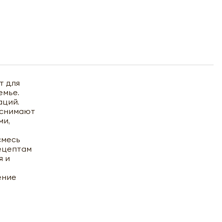
т для
емье.
аций.
 снимают
ми,
смесь
рецептам
я и
ение