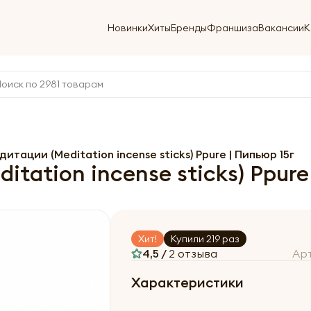
Новинки
Хиты
Бренды
Франшиза
Вакансии
К
тации (Meditation incense sticks) Ppure | Пипьюр 15г
tation incense sticks) Ppure
Хит!
Купили 219 раз
4,5 /
2 отзыва
Ар
Характеристики