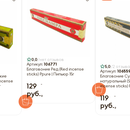
0,0
нет отзывов
Артикул:
106771
5,0
2 отзыва
Благовоние Ред (Red incense
Артикул:
10655
sticks) Ppure | Пипьюр 15г
кие
Благовоние С
incense
натуральный (S
-
129
г
incense sticks) 
руб.
+
-
119
руб.
+