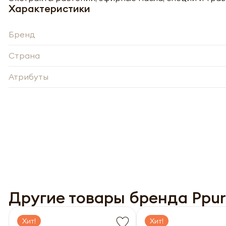
-
Характеристики
Бренд
Нажи
Нажи
перс
Страна
перс
года 
года 
опре
опре
Запо
Атрибуты
Запо
Другие товары бренда Ppur
Хит!
Хит!