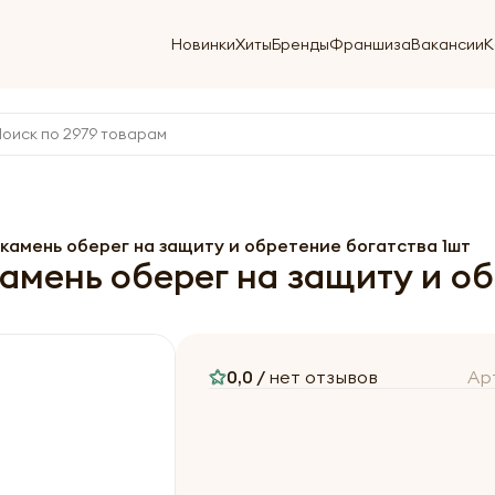
Новинки
Хиты
Бренды
Франшиза
Вакансии
К
камень оберег на защиту и обретение богатства 1шт
мень оберег на защиту и об
0,0 /
нет отзывов
Ар