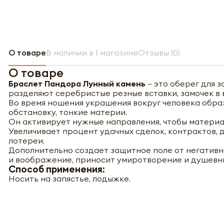
О товаре
В наличии в 1 магазине
Отзывы (0)
О товаре
Браслет Пандора Лунный камень
– это оберег для 
разделяют серебристые резные вставки, замочек в 
Во время ношения украшения вокруг человека обра
обстановку, тонкие материи.
-
Он активирует нужные направления, чтобы материа
Увеличивает процент удачных сделок, контрактов,
лотереи.
Дополнительно создает защитное поле от негативн
Нажи
и воображение, приносит умиротворение и душевн
Нажи
перс
Способ применения:
перс
года 
Носить на запястье, лодыжке.
года 
опре
опре
Запо
Запо