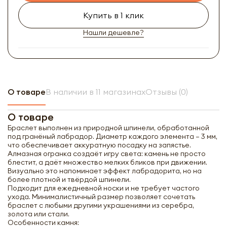
Купить в 1 клик
Нашли дешевле?
О товаре
В наличии в 11 магазинах
Отзывы (0)
О товаре
Браслет выполнен из природной шпинели, обработанной
под гранёный лабрадор. Диаметр каждого элемента — 3 мм,
что обеспечивает аккуратную посадку на запястье.
Алмазная огранка создаёт игру света: камень не просто
блестит, а даёт множество мелких бликов при движении.
Визуально это напоминает эффект лабрадорита, но на
более плотной и твёрдой шпинели.
Подходит для ежедневной носки и не требует частого
ухода. Минималистичный размер позволяет сочетать
браслет с любыми другими украшениями из серебра,
золота или стали.
Особенности камня: