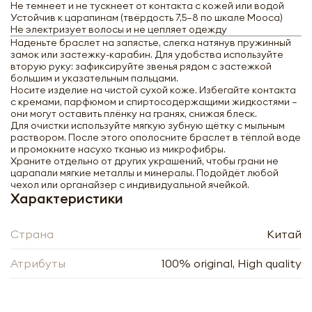
Не темнеет и не тускнеет от контакта с кожей или водой
Устойчив к царапинам (твёрдость 7,5–8 по шкале Мооса)
Браслет Шпинель с алмазной огранкой
Не электризует волосы и не цепляет одежду
под Лабрадор 3мм
Наденьте браслет на запястье, слегка натянув пружинный
замок или застежку-карабин. Для удобства используйте
вторую руку: зафиксируйте звенья рядом с застежкой
большим и указательным пальцами.
-
+
Носите изделие на чистой сухой коже. Избегайте контакта
с кремами, парфюмом и спиртосодержащими жидкостями —
они могут оставить плёнку на гранях, снижая блеск.
Для очистки используйте мягкую зубную щётку с мыльным
раствором. После этого ополосните браслет в тёплой воде
и промокните насухо тканью из микрофибры.
Храните отдельно от других украшений, чтобы грани не
царапали мягкие металлы и минералы. Подойдёт любой
чехол или органайзер с индивидуальной ячейкой.
Нажимая кнопку «Оформить», я даю своё согласие
Характеристики
на обработку моих персональных данных, в
Нажимая кнопку «Отправить», я даю своё согласие
соответствии с Федеральным законом от
на обработку моих персональных данных, в
27.07.2006 года № 152-ФЗ «О персональных
соответствии с Федеральным законом от
Страна
Китай
данных», на условиях и для целей, определённых в
27.07.2006 года № 152-ФЗ «О персональных
Согласии на обработку
персональных данных
данных», на условиях и для целей, определённых в
Заполняя форму я даю свое согласие на email
Согласии на обработку
персональных данных
Атрибуты
100% original, High quality
рассылку
Заполняя форму я даю свое согласие на email
рассылку