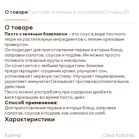
О товаре
Состав
В наличии в магазинах
Отзывы (0)
О товаре
Песто с зеленым базиликом
– это соус в виде плотного
пюре из растительных ингредиентов с легким ореховым
привкусом.
Он подходит для приготовления первых и вторых блюд,
заправки салатов, соусов и подлив. Им можно просто
поливать отварные крупы и макароны.
Он сочетается с любыми продуктами. Базилик
предотвращает сгущение крови, улучшает сон,
успокаивает нервную систему. Улучшает пищеварение,
укрепляет иммунитет.
Оказывает противовоспалительное
действие.
Песто можно употреблять при сахарном диабете,
вегетарианцам, во время поста, диет.
Способ применения:
Для приготовления первых и вторых блюд, заправки
салатов, соусов и подлив, как намазка на хлеб.
Характеристики
Casa Kubana Песто с зеленым
базиликом 90г
Бренд
Casa Kubana