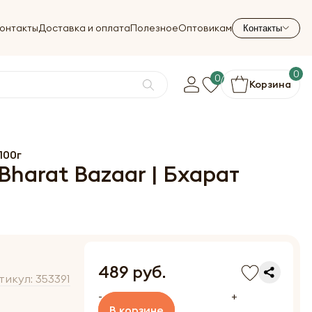
онтакты
Доставка и оплата
Полезное
Оптовикам
Контакты
0
0
Корзина
100г
Bharat Bazaar | Бхарат
489 руб.
тикул:
353391
-
+
В корзине