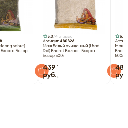
а
5,0
4 отзыва
5,0
8
Артикул:
480826
Артику
Moong sabut)
Маш Белый очищенный (Urad
Маш че
| Бхарат Базар
Dal) Bharat Bazaar | Бхарат
Bharat
Базар 500г
500г
-
439
489
руб.
руб
+