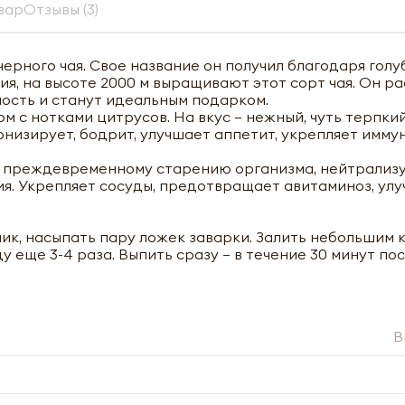
вар
Отзывы (3)
ерного чая. Свое название он получил благодаря голу
я, на высоте 2000 м выращивают этот сорт чая. Он р
ность и станут идеальным подарком.
 с нотками цитрусов. На вкус – нежный, чуть терпки
онизирует, бодрит, улучшает аппетит, укрепляет иммун
т преждевременному старению организма, нейтрализ
я. Укрепляет сосуды, предотвращает авитаминоз, ул
ик, насыпать пару ложек заварки. Залить небольшим 
у еще 3-4 раза. Выпить сразу – в течение 30 минут по
B