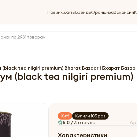
Новинки
Хиты
Бренды
Франшиза
Вакансии
К
lack tea nilgiri premium) Bharat Bazaar | Бхарат Базар 
(black tea nilgiri premium) 
Хит!
Купили 105 раз
5,0 /
3 отзыва
Ар
Характеристики