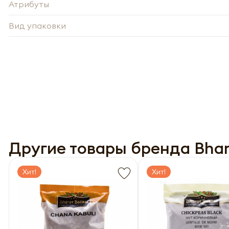
Атрибуты
Вид упаковки
-
Нажи
Нажи
перс
перс
года 
Другие товары бренда Bhar
года 
опре
опре
Запо
Запо
Хит!
Хит!