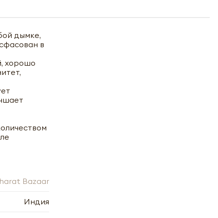
бой дымке,
асфасован в
й, хорошо
итет,
ует
учшает
количеством
сле
harat Bazaar
Индия