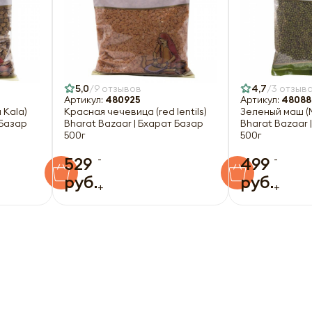
5,0
9 отзывов
4,7
3 отзыв
Артикул:
480925
Артикул:
48088
 Kala)
Красная чечевица (red lentils)
Зеленый маш (
 Базар
Bharat Bazaar | Бхарат Базар
Bharat Bazaar 
500г
500г
-
-
529
499
руб.
руб.
+
+