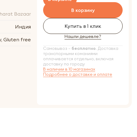
В корзину
harat Bazaar
Купить в 1 клик
Индия
Нашли дешевле?
, Gluten free
Самовывоз –
бесплатно
. Доставка
транспорными команиями
оплачивается отдельно, включая
доставку по городу
В наличии в 10 магазинах
Подробнее о доставке и оплате