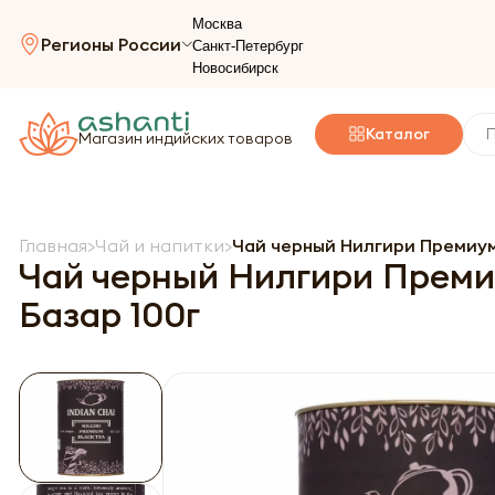
Москва
Регионы России
Санкт-Петербург
Новосибирск
Каталог
Магазин индийских товаров
Главная
Чай и напитки
Чай черный Нилгири Премиум (b
Чай черный Нилгири Премиум 
Базар 100г