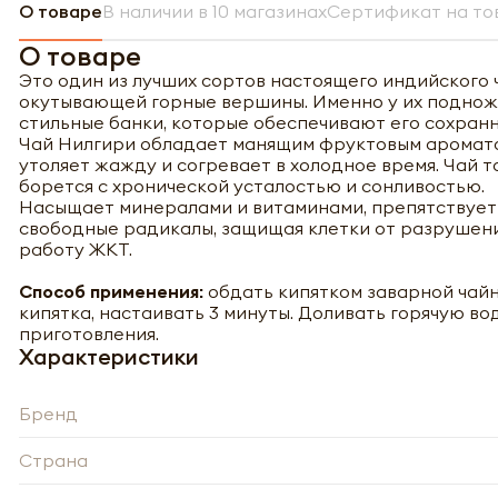
О товаре
В наличии в 10 магазинах
Сертификат на то
О товаре
Это один из лучших сортов настоящего индийского ч
окутывающей горные вершины. Именно у их подножи
стильные банки, которые обеспечивают его сохран
Чай Нилгири обладает манящим фруктовым ароматом
утоляет жажду и согревает в холодное время. Чай т
борется с хронической усталостью и сонливостью.
Насыщает минералами и витаминами, препятствуе
свободные радикалы, защищая клетки от разрушени
работу ЖКТ.
Способ применения:
обдать кипятком заварной чайн
кипятка, настаивать 3 минуты. Доливать горячую вод
приготовления.
Характеристики
Бренд
Страна