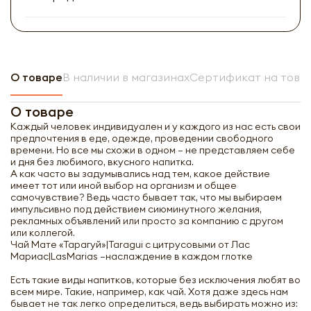
О товаре
В наличии в магазинах
Сертификат на това
О товаре
Каждый человек индивидуален и у каждого из нас есть свои
предпочтения в еде, одежде, проведении свободного
времени. Но все мы схожи в одном – не представляем себе
и дня без любимого, вкусного напитка.
А как часто вы задумывались над тем, какое действие
имеет тот или иной выбор на организм и общее
самочувствие? Ведь часто бывает так, что мы выбираем
импульсивно под действием сиюминутного желания,
рекламных объявлений или просто за компанию с другом
или коллегой.
Чай Мате «Тарагуй»|Taragui с цитрусовыми от Лас
Мариас|LasMarias –наслаждение в каждом глотке
Есть такие виды напитков, которые без исключения любят во
всем мире. Такие, например, как чай. Хотя даже здесь нам
бывает не так легко определиться, ведь выбирать можно из: