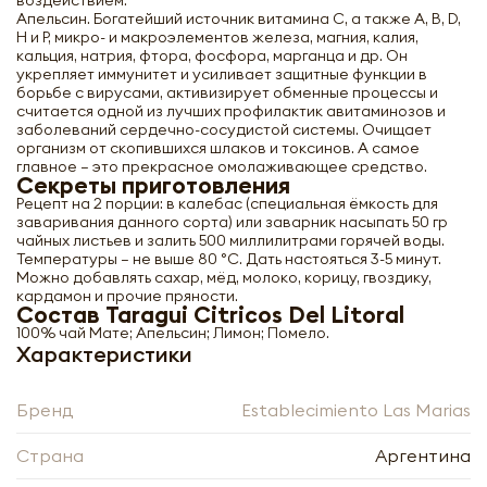
воздействием.
Апельсин. Богатейший источник витамина С, а также А, В, D,
Н и Р, микро- и макроэлементов железа, магния, калия,
кальция, натрия, фтора, фосфора, марганца и др. Он
укрепляет иммунитет и усиливает защитные функции в
борьбе с вирусами, активизирует обменные процессы и
Нажимая кнопку «Оформить», я даю своё согласие
считается одной из лучших профилактик авитаминозов и
на обработку моих персональных данных, в
Нажимая кнопку «Отправить», я даю своё согласие
заболеваний сердечно-сосудистой системы. Очищает
соответствии с Федеральным законом от
на обработку моих персональных данных, в
организм от скопившихся шлаков и токсинов. А самое
27.07.2006 года № 152-ФЗ «О персональных
соответствии с Федеральным законом от
главное – это прекрасное омолаживающее средство.
данных», на условиях и для целей, определённых в
27.07.2006 года № 152-ФЗ «О персональных
Секреты приготовления
Согласии на обработку
персональных данных
данных», на условиях и для целей, определённых в
Рецепт на 2 порции: в калебас (специальная ёмкость для
Заполняя форму я даю свое согласие на email
Согласии на обработку
персональных данных
заваривания данного сорта) или заварник насыпать 50 гр
рассылку
Заполняя форму я даю свое согласие на email
чайных листьев и залить 500 миллилитрами горячей воды.
рассылку
Температуры – не выше 80 °С. Дать настояться 3-5 минут.
Можно добавлять сахар, мёд, молоко, корицу, гвоздику,
кардамон и прочие пряности.
Оформить
Состав Taragui Citricos Del Litoral
Отправить
100% чай Мате; Апельсин; Лимон; Помело.
Характеристики
Бренд
Establecimiento Las Marias
Страна
Аргентина