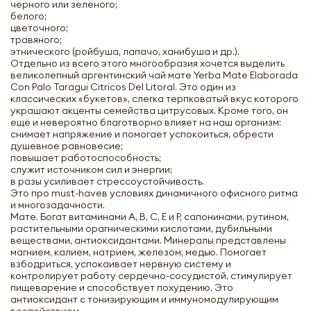
чёрного или зелёного;
белого;
цветочного;
травяного;
этнического (ройбуша, лапачо, ханибуша и др.).
Отдельно из всего этого многообразия хочется выделить
великолепный аргентинский чай мате Yerba Mate Elaborada
Con Palo Taragui Citricos Del Litoral. Это один из
классических «букетов», слегка терпковатый вкус которого
украшают акценты семейства цитрусовых. Кроме того, он
ещё и невероятно благотворно влияет на наш организм:
снимает напряжение и помогает успокоиться, обрести
душевное равновесие;
повышает работоспособность;
служит источником сил и энергии;
в разы усиливает стрессоустойчивость.
Это про must-haveв условиях динамичного офисного ритма
и многозадачности.
Мате. Богат витаминами А, В, С, Е и Р, сапонинами, рутином,
Чай мате Тарагуй (mate) с цитрусовыми
растительными орагническими кислотами, дубильными
Las Marias | Лас Мариас 500г
веществами, антиоксидантами. Минералы представлены
магнием, калием, натрием, железом, медью. Помогает
взбодриться, успокаивает нервную систему и
-
+
контролирует работу сердечно-сосудистой, стимулирует
пищеварение и способствует похудению. Это
антиоксидант с тонизирующим и иммуномодулирующим