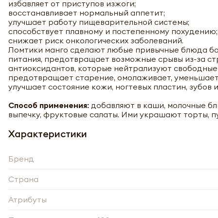
избавляет от приступов изжоги;
восстанавливает нормальный аппетит;
улучшает работу пищеварительной системы;
способствует плавному и постепенному похудению;
-
снижает риск онкологических заболеваний.
Ломтики манго сделают любые привычные блюда бол
питания, предотвращает возможные срывы из-за стр
антиоксидантов, которые нейтрализуют свободные 
предотвращает старение, омолаживает, уменьшает
Нажи
улучшает состояние кожи, ногтевых пластин, зубов и
Нажи
перс
перс
года 
Способ применения:
добавляют в каши, молочные бл
года 
опре
опре
выпечку, фруктовые салаты. Ими украшают торты, п
Запо
Запо
Характеристики
Бренд
Страна
Атрибуты