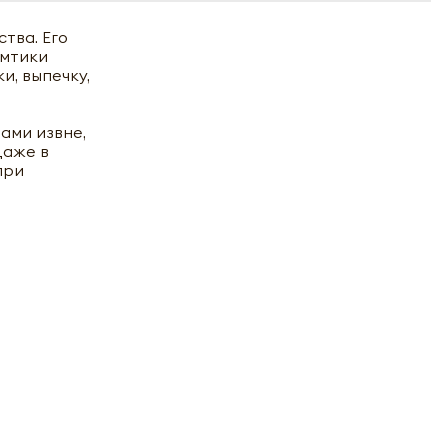
тва. Его
омтики
и, выпечку,
ами извне,
даже в
при