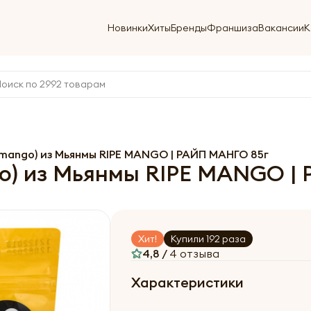
Новинки
Хиты
Бренды
Франшиза
Вакансии
К
 mango) из Мьянмы RIPE MANGO | РАЙП МАНГО 85г
go) из Мьянмы RIPE MANGO |
Хит!
Купили 192 раза
4,8 /
4 отзыва
Характеристики