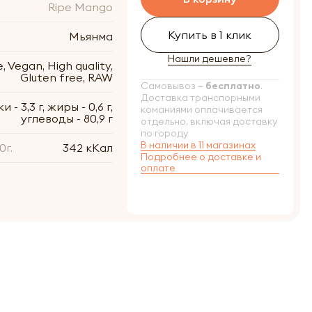
Ripe Mango
Купить в 1 клик
Мьянма
Нашли дешевле?
 Vegan, High quality,
Gluten free, RAW
Самовывоз –
бесплатно
.
Доставка транспорными
и - 3,3 г, жиры - 0,6 г,
команиями оплачивается
углеводы - 80,9 г
отдельно, включая доставку
по городу
В наличии в 11 магазинах
0г.
342 кКал
Подробнее о доставке и
оплате