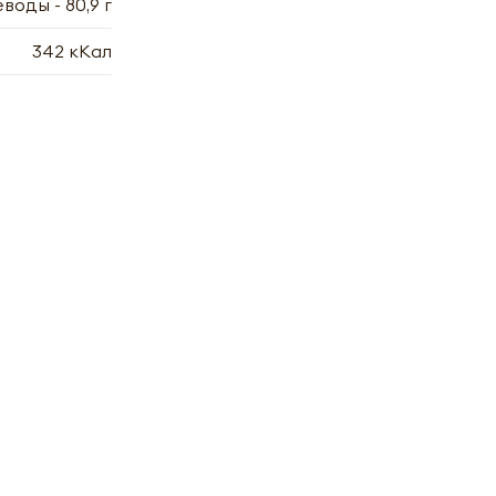
леводы - 80,9 г
342 кКал