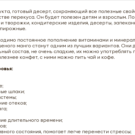
кта, готовый десерт, сохраняющий все полезные свойс
естве перекуса. Он будет полезен детям и взрослым. Л
и творожки, кондитерские изделия, десерты, запеканк
 пирожные.
ходимо постоянное пополнение витаминами и минерал
шеного манго станут одним из лучших вариантов. Они 
ый состав, не очень сладкие, их можно употреблять 
лезнее конфет, с ними можно пить чай и кофе.
овья:
е;
вые шлаки;
стемы;
ие отеков;
га;
ние длительного времени;
ов;
вного состояния, помогает легче перенести стрессы;