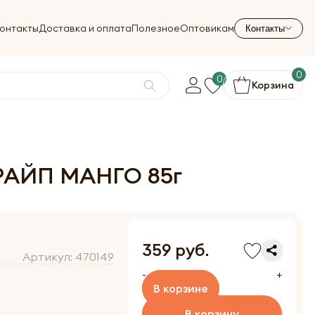
онтакты
Доставка и оплата
Полезное
Оптовикам
Контакты
0
0
Корзина
 РАЙП МАНГО 85г
359 руб.
Артикул:
470149
-
+
В корзине
В корзину