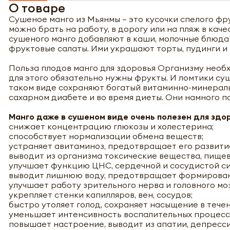
О товаре
Сушеное манго из Мьянмы – это кусочки спелого фру
можно брать на работу, в дорогу или на пляж в кач
сушеного манго добавляют в каши, молочные блюда 
фруктовые салаты. Ими украшают торты, пудинги и
Польза плодов манго для здоровья Организму необ
для этого обязательно нужны фрукты. И ломтики су
таком виде сохраняют богатый витаминно-минеральн
сахарном диабете и во время диеты. Они намного по
Манго даже в сушеном виде очень полезен для здор
снижает концентрацию глюкозы и холестерина;
способствует нормализации обмена веществ;
устраняет авитаминоз, предотвращает его развити
выводит из организма токсические вещества, пище
улучшает функцию ЦНС, сердечной и сосудистой си
выводит лишнюю воду, предотвращает формирован
улучшает работу зрительного нерва и головного моз
укрепляет стенки капилляров, вен, сосудов;
быстро утоляет голод, сохраняет насыщение в тече
уменьшает интенсивность воспалительных процесс
повышает настроение, выводит из апатии, депресси