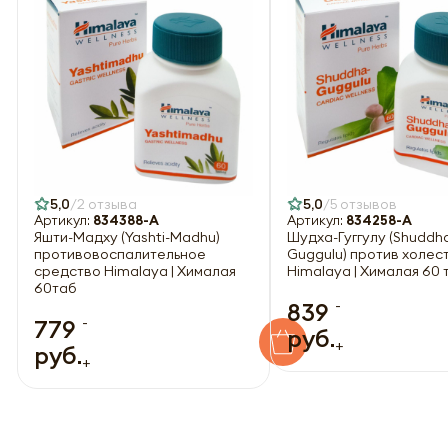
5,0
2 отзыва
5,0
5 отзывов
Артикул:
834388-A
Артикул:
834258-A
Яшти-Мадху (Yashti-Madhu)
Шудха-Гуггулу (Shuddh
противовоспалительное
Guggulu) против холес
средство Himalaya | Хималая
Himalaya | Хималая 60 
60таб
-
839
-
779
руб.
+
руб.
+