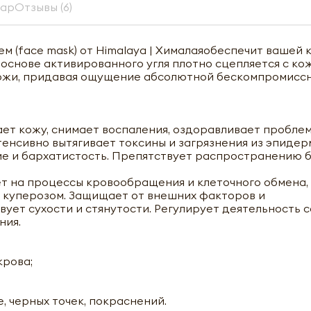
вар
Отзывы (6)
м (face mask) от Himalaya | Хималаяобеспечит вашей 
снове активированного угля плотно сцепляется с ко
и кожи, придавая ощущение абсолютной бескомпромисс
ает кожу, снимает воспаления, оздоравливает пробле
тенсивно вытягивает токсины и загрязнения из эпидер
ие и бархатистость. Препятствует распространению 
т на процессы кровообращения и клеточного обмена,
с куперозом. Защищает от внешних факторов и
ует сухости и стянутости. Регулирует деятельность 
ния.
крова;
 черных точек, покраснений.