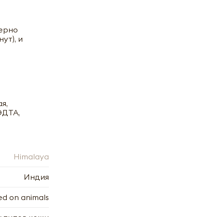
мерно
ут), и
я,
ЭДТА,
Himalaya
e mask)
Индия
ed on animals