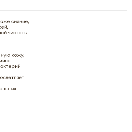
коже сияние,
жей,
ной чистоты
мную кожу,
миса,
бактерий
 осветляет
сальных