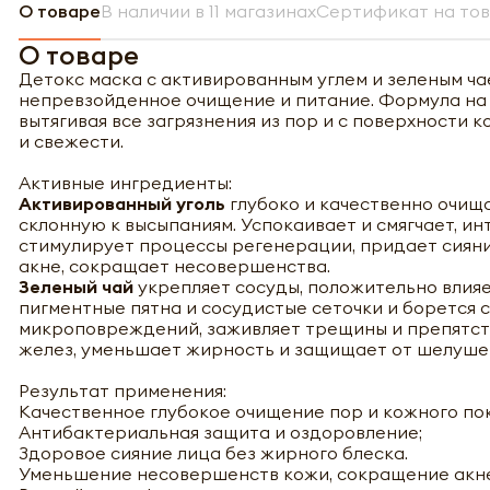
О товаре
В наличии в 11 магазинах
Сертификат на то
О товаре
Детокс маска с активированным углем и зеленым чае
непревзойденное очищение и питание. Формула на о
вытягивая все загрязнения из пор и с поверхност
и свежести.
Активные ингредиенты:
Активированный уголь
глубоко и качественно очищ
склонную к высыпаниям. Успокаивает и смягчает, ин
стимулирует процессы регенерации, придает сиян
акне, сокращает несовершенства.
Зеленый чай
укрепляет сосуды, положительно влияе
пигментные пятна и сосудистые сеточки и борется 
микроповреждений, заживляет трещины и препятств
желез, уменьшает жирность и защищает от шелуше
Результат применения:
Качественное глубокое очищение пор и кожного по
Антибактериальная защита и оздоровление;
Здоровое сияние лица без жирного блеска.
Уменьшение несовершенств кожи, сокращение акне,