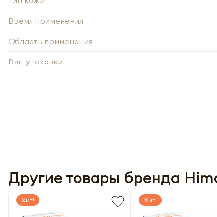
Тип кожи
Время применения
Нажи
Нажи
перс
Область применения
перс
года 
года 
опре
Вид упаковки
опре
Запо
Запо
Другие товары бренда Him
Хит!
Хит!