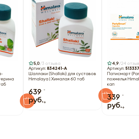
5,0
3 отзыва
4,9
24 отзы
Артикул:
834241-A
Артикул:
51333
a-
Шаллаки (Shallaki) для суставов
Патисмарт (Pa
терина
Himalaya | Хималая 60 таб
похмелья Himal
таб
кап
-
639
-
339
руб.
+
руб.
+