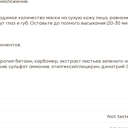
омоложение.
димое количество маски на сухую кожу лица, равно
 глаз и губ. Оставьте до полного высыхания (20-30 мин
понентов.
опил бетаин, карбомер, экстракт листьев зеленого ча
ия, сульфат аммония, этилгексилглицерин, динатрий 
Детокс маска с активированным углем и зеленым чаем (fac
Himalaya | Хималая 75 мл
Not test
+