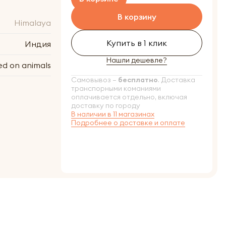
В корзину
Himalaya
Купить в 1 клик
Индия
Нашли дешевле?
ed on animals
Самовывоз –
бесплатно
. Доставка
транспорными команиями
оплачивается отдельно, включая
доставку по городу
В наличии в 11 магазинах
Подробнее о доставке и оплате