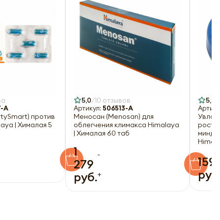
ва
5,0
10 отзывов
5,0
7-A
Артикул:
506513-A
Артику
rtySmart) против
Меносан (Menosan) для
Увлаж
aya | Хималая 5
облегчения климакса Himalaya
ростк
| Хималая 60 таб
минда
Himala
1
-
159
279
руб
+
руб.