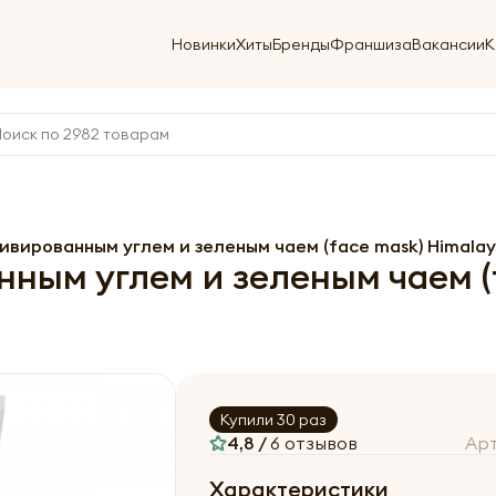
Новинки
Хиты
Бренды
Франшиза
Вакансии
К
ивированным углем и зеленым чаем (face mask) Himalay
ным углем и зеленым чаем (f
Купили 30 раз
4,8 /
6 отзывов
Ар
Характеристики