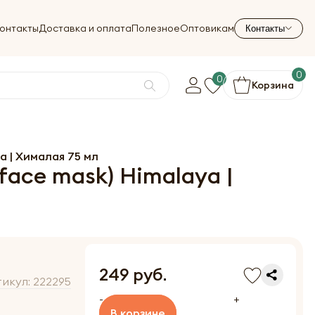
онтакты
Доставка и оплата
Полезное
Оптовикам
Контакты
0
0
Корзина
a | Хималая 75 мл
ace mask) Himalaya |
249 руб.
тикул:
222295
-
+
В корзине