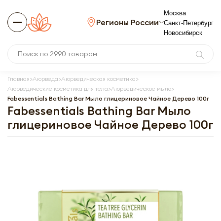
Москва
Регионы России
Санкт-Петербург
Новосибирск
Главная
Аюрведа
Аюрведическая косметика
Аюрведические косметика для тела
Аюрведическое мыло
Fabessentials Bathing Bar Мыло глицериновое Чайное Дерево 100г
Fabessentials Bathing Bar Мыло
глицериновое Чайное Дерево 100г