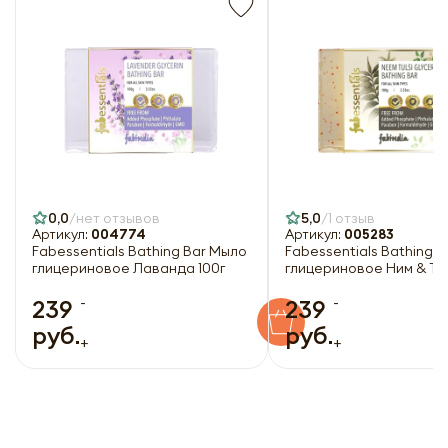
0,0
нет отзывов
5,0
1 отзыв
Артикул:
004774
Артикул:
005283
Fabessentials Bathing Bar Мыло
Fabessentials Bathing 
глицериновое Лаванда 100г
глицериновое Ним & Тул
-
-
239
239
руб.
руб.
+
+