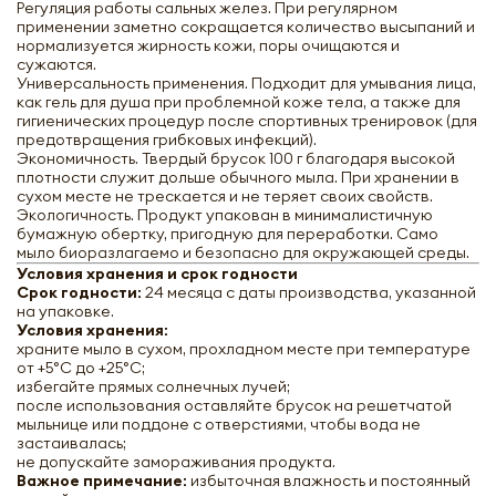
Регуляция работы сальных желез. При регулярном
применении заметно сокращается количество высыпаний и
нормализуется жирность кожи, поры очищаются и
сужаются.
Универсальность применения. Подходит для умывания лица,
как гель для душа при проблемной коже тела, а также для
гигиенических процедур после спортивных тренировок (для
предотвращения грибковых инфекций).
Экономичность. Твердый брусок 100 г благодаря высокой
плотности служит дольше обычного мыла. При хранении в
сухом месте не трескается и не теряет своих свойств.
Экологичность. Продукт упакован в минималистичную
бумажную обертку, пригодную для переработки. Само
мыло биоразлагаемо и безопасно для окружающей среды.
Условия хранения и срок годности
Срок годности:
24 месяца с даты производства, указанной
Fabessentials Bathing Bar Мыло
на упаковке.
глицериновое Чайное Дерево 100г
Условия хранения:
храните мыло в сухом, прохладном месте при температуре
от +5°C до +25°C;
-
+
избегайте прямых солнечных лучей;
после использования оставляйте брусок на решетчатой
мыльнице или поддоне с отверстиями, чтобы вода не
застаивалась;
не допускайте замораживания продукта.
Важное примечание:
избыточная влажность и постоянный