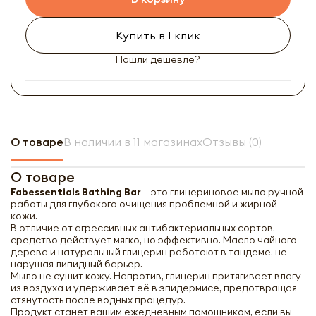
Купить в 1 клик
Нашли дешевле?
О товаре
В наличии в 11 магазинах
Отзывы (0)
О товаре
Fabessentials Bathing Bar
— это глицериновое мыло ручной
работы для глубокого очищения проблемной и жирной
кожи.
В отличие от агрессивных антибактериальных сортов,
средство действует мягко, но эффективно. Масло чайного
дерева и натуральный глицерин работают в тандеме, не
нарушая липидный барьер.
Мыло не сушит кожу. Напротив, глицерин притягивает влагу
из воздуха и удерживает её в эпидермисе, предотвращая
стянутость после водных процедур.
Продукт станет вашим ежедневным помощником, если вы