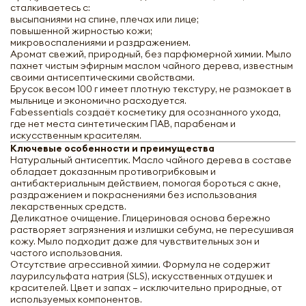
сталкиваетесь с:
высыпаниями на спине, плечах или лице;
повышенной жирностью кожи;
микровоспалениями и раздражением.
Аромат свежий, природный, без парфюмерной химии. Мыло
пахнет чистым эфирным маслом чайного дерева, известным
своими антисептическими свойствами.
Брусок весом 100 г имеет плотную текстуру, не размокает в
мыльнице и экономично расходуется.
Fabessentials создаёт косметику для осознанного ухода,
где нет места синтетическим ПАВ, парабенам и
искусственным красителям.
Ключевые особенности и преимущества
Натуральный антисептик. Масло чайного дерева в составе
обладает доказанным противогрибковым и
антибактериальным действием, помогая бороться с акне,
раздражением и покраснениями без использования
лекарственных средств.
Деликатное очищение. Глицериновая основа бережно
растворяет загрязнения и излишки себума, не пересушивая
кожу. Мыло подходит даже для чувствительных зон и
частого использования.
Отсутствие агрессивной химии. Формула не содержит
лаурилсульфата натрия (SLS), искусственных отдушек и
красителей. Цвет и запах — исключительно природные, от
используемых компонентов.