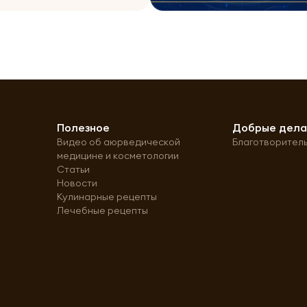
Полезное
Добрые дел
Видео об аюрведической
Благотворител
медицине и косметологии
Статьи
Новости
Кулинарные рецепты
Лечебные рецепты