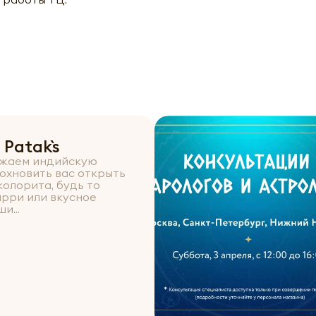
Patak`s
ожаем индийскую
дохновить вас открыть
колорита, будь то
арри или вкусное
и...