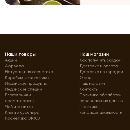
Наши товары
Наш магазин
Акции
Как получить скидку?
Аюрведа
Доставка и оплата
Натуральная косметика
Доставка по городам
Корейская косметика
О нас
Индийские продукты
Наш магазин
Индийские специи
Контакты
Благовония и
Политика обработки
ароматерапия
персональных данных
Чай и напитки
Политика
Книги и сувениры
конфиденциальности
Косметика ORIKO