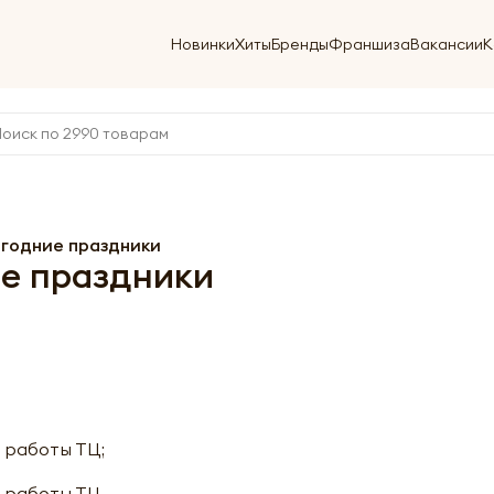
Новинки
Хиты
Бренды
Франшиза
Вакансии
К
огодние праздники
ие праздники
и работы ТЦ;
и работы ТЦ.