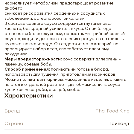
нормализует метаболизм, предотвращает развитие
диабета;
снижает риск развития сердечных и сосудистых
заболеваний, остеопороза, онкологии.
В составе соевого соуса содержится глутаминовая
кислота, безвредный усилитель вкуса. С ним блюда
становятся более вкусными, ароматными. Грибной соевый
соус подходит и для приготовления продуктов на гриле, в
духовке, на сковороде. Он содержит мало калорий, не
провоцирует набор веса, способствует плавному
похудению.
Меры предосторожности:
соус содержит аллергены –
пшеницу, соевые бобы.
Грибной соевый соус Премиум «Голден
Способ применения:
поливать им готовые блюда,
Боат» Тай Фуд Кинг|Thai Food King
использовать для тушения, приготовления маринадов.
Mushroom soy sauce 300ml
Можно поливать им гарниры, макаронные изделия, ставить
на стол в отдельной розетке – для обмакивания в соусе
кусочков мяса, рыбы, овощей, хлеба.
-
+
Характеристики
Бренд
Thai Food King
Страна
Таиланд