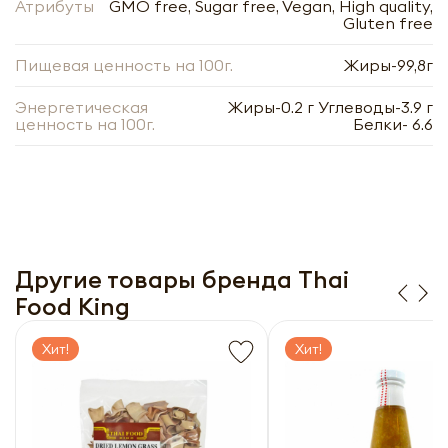
Атрибуты
GMO free, Sugar free, Vegan, High quality,
Нажимая кнопку «Оформить», я даю своё согласие
Gluten free
на обработку моих персональных данных, в
Нажимая кнопку «Отправить», я даю своё согласие
соответствии с Федеральным законом от
на обработку моих персональных данных, в
Пищевая ценность на 100г.
Жиры-99,8г
27.07.2006 года № 152-ФЗ «О персональных
соответствии с Федеральным законом от
данных», на условиях и для целей, определённых в
27.07.2006 года № 152-ФЗ «О персональных
Согласии на обработку
персональных данных
данных», на условиях и для целей, определённых в
Энергетическая
Жиры-0.2 г Углеводы-3.9 г
Заполняя форму я даю свое согласие на email
Согласии на обработку
персональных данных
ценность на 100г.
Белки- 6.6
рассылку
Заполняя форму я даю свое согласие на email
рассылку
Оформить
Отправить
Другие товары бренда Thai
Food King
Хит!
Хит!