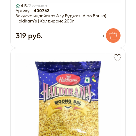
4,5
2 отзыва
Артикул:
400762
Закуска индийская Алу Буджия (Aloo Bhujia)
Haldiram's | Холдирамс 200г
319 руб.
-
+