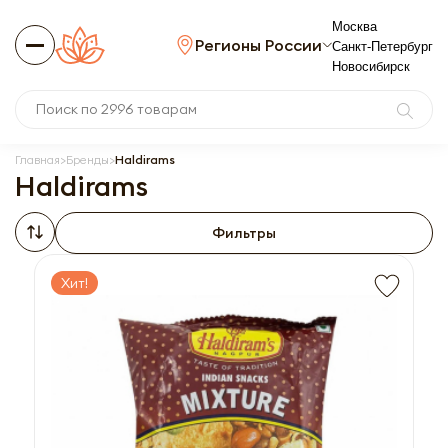
Москва
Регионы России
Санкт-Петербург
Новосибирск
Главная
Бренды
Haldirams
Haldirams
Фильтры
Хит!