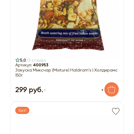
5,0
3 отзыва
Артикул:
400953
Закуска Миксчар (Mixture) Haldiram's | Холдирамс
150г
299 руб.
-
+
Хит!