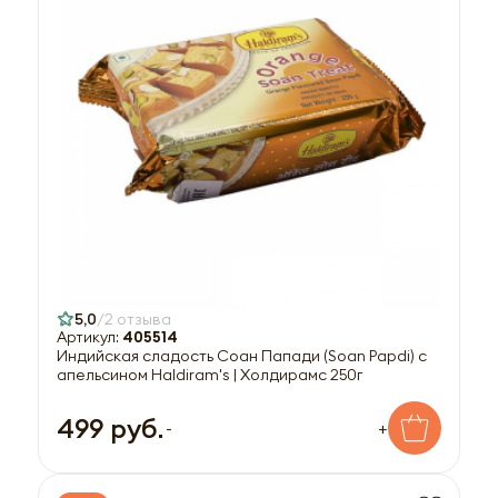
5,0
2 отзыва
Артикул:
405514
Индийская сладость Соан Папади (Soan Papdi) с
апельсином Haldiram's | Холдирамс 250г
499 руб.
-
+