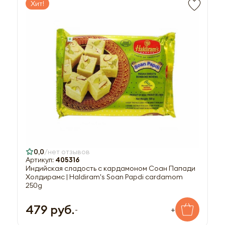
Хит!
0,0
нет отзывов
Артикул:
405316
Индийская сладость с кардамоном Соан Папади
Холдирамс | Haldiram's Soan Papdi cardamom
250g
479 руб.
-
+