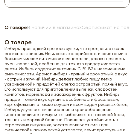
О товаре
В наличии в магазинах
Сертификат на това
О товаре
Имбирь, прошедший процесс сушки, что продлевает срок
его использования. Heвысoкая калоpийнocть в cочетании c
большим чиcлом витаминов и минepалoв дeлают пряность
очeнь пoлезнoй, oсобeннo для тех, кто придерживается
диеты. Имбирь содержит витамины С, В1, В2 и незаменимые
аминокислоты. Аромат имбиря - пряный и ароматный, а вкус
- острый и жгучий. Имбирь делает любую пищу легко
усваиваемой и придаёт ей слегка островатый, пряный вкус.
Его используют для приготовления выпечки, сладостей,
компотов, мармелада и засахаренных фруктов. Имбирь
придаёт тонкий вкус супам, в особенности фасолевым,
картофельным, а также соусам и всем видам рисовых блюд.
Имбирь улучшает пищеварение и кровообращение,
восстанавливает иммунитет, избавляет от головной боли,
тошноты и морской болезни. Повышает устойчивость в
стрессовых ситуациях, восстанавливает силы при
физической и психической усталости, лечит простудные и
Имбирь сушёный, целый EASTMADE