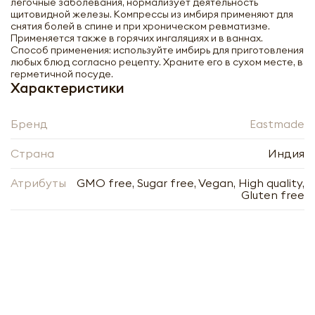
лёгочные заболевания, нормализует деятельность
SPICES DRY GINGER WHOLE 50г
щитовидной железы. Компрессы из имбиря применяют для
снятия болей в спине и при хроническом ревматизме.
Применяется также в горячих ингаляциях и в ваннах.
-
+
Способ применения: используйте имбирь для приготовления
любых блюд согласно рецепту. Храните его в сухом месте, в
герметичной посуде.
Характеристики
Бренд
Eastmade
Страна
Индия
Нажимая кнопку «Оформить», я даю своё согласие
на обработку моих персональных данных, в
Нажимая кнопку «Отправить», я даю своё согласие
соответствии с Федеральным законом от
на обработку моих персональных данных, в
Атрибуты
GMO free, Sugar free, Vegan, High quality,
27.07.2006 года № 152-ФЗ «О персональных
соответствии с Федеральным законом от
Gluten free
данных», на условиях и для целей, определённых в
27.07.2006 года № 152-ФЗ «О персональных
Согласии на обработку
персональных данных
данных», на условиях и для целей, определённых в
Заполняя форму я даю свое согласие на email
Согласии на обработку
персональных данных
рассылку
Заполняя форму я даю свое согласие на email
рассылку
Оформить
Отправить