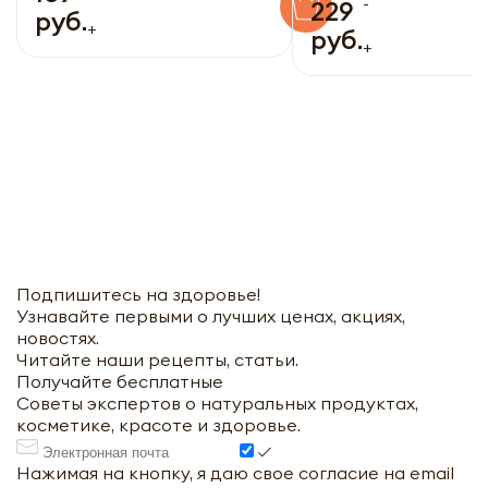
-
229
рассылку
Заполняя форму я даю свое согласие на email
руб.
+
рассылку
руб.
+
Оформить
Отправить
Подпишитесь на здоровье!
Узнавайте первыми о лучших ценах, акциях,
новостях.
Читайте наши рецепты, статьи.
Получайте бесплатные
Советы экспертов о натуральных продуктах,
косметике, красоте и здоровье.
Нажимая на кнопку, я даю свое согласие на email