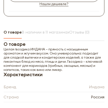
Нашли дешевле?
О товаре
В наличии в 11 магазинах
Отзывы (0)
О товаре
Целая гвоздика ИНДАНА — пряность с насыщенным
ароматом и жгучим вкусом. Она универсальна: подходит
для сладкой выпечки и кондитерских изделий, а также для
пикантных блюд из мяса, птицы и дичи. Гвоздика — ключевой
компонент для маринадов (грибных, овощных, мясных) и
напитков, таких как вино или ликер.
Характеристики
Бренд
Индана
Страна
Россия