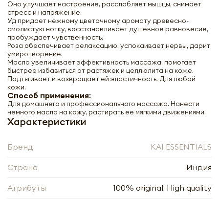
Оно улучшает настроение, расслабляет мышцы, снимает
стресс и напряжение.
Уд придает нежному цветочному аромату древесно-
смолистую нотку, восстанавливает душевное равновесие,
пробуждает чувственность.
Роза обеспечивает релаксацию, успокаивает нервы, дарит
умиротворение.
Масло увеличивает эффективность массажа, помогает
быстрее избавиться от растяжек и целлюлита на коже.
Подтягивает и возвращает ей эластичность. Для любой
кожи.
Способ применения:
Для домашнего и профессионального массажа. Нанести
немного масла на кожу, растирать ее мягкими движениями.
Характеристики
Бренд
KAI ESSENTIALS
Страна
Индия
KAI ESSENTIALS Rose Oud (Romantic
Massage Oil) Роза Уд (Масло Для
Романтического Массажа) 200мл
Атрибуты
100% original, High quality
-
+