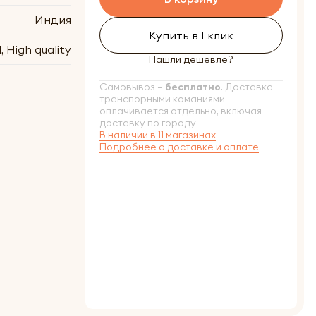
Индия
Купить в 1 клик
, High quality
Нашли дешевле?
Самовывоз –
бесплатно
. Доставка
транспорными команиями
оплачивается отдельно, включая
доставку по городу
В наличии в 11 магазинах
Подробнее о доставке и оплате