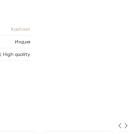
Kashmin
Индия
, High quality
х
7.2006
7.2006