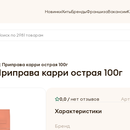
Новинки
Хиты
Бренды
Франшиза
Вакансии
К
t Приправа карри острая 100г
Приправа карри острая 100г
0,0 /
нет отзывов
Арт
Характеристики
Бренд