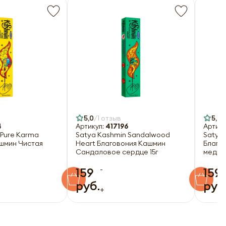
5,0
1 отзыв
5,0
4
Артикул:
417196
Артику
 Pure Karma
Satya Kashmin Sandalwood
Satya 
шмин Чистая
Heart Благовония Кашмин
Благо
Сандаловое сердце 15г
медита
-
159
159
руб.
руб
+