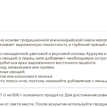
на основе традиционной южноиндийской смеси масала
печивает выраженную пикантность и глубокий пряный 
х насыщенной цветовой и вкусовой основы. Куркума 
 овощей, а перец чили добавляет необходимую острот
добиться ярко выраженного восточного акцента:
ред запеканием или грилем.
шеных овощей.
тов или кокосового молока.
го плюс» огня, поэтому начинайте добавление с мень
7 г) на 500 г основного продукта. Для достижения ра
м от света месте. После вскрытия используйте продук