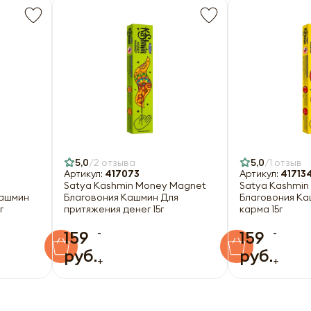
Оформить
5,0
2 отзыва
5,0
1 отзыв
Артикул:
417073
Артикул:
41713
Satya Kashmin Money Magnet
Satya Kashmin
Кашмин
Благовония Кашмин Для
Благовония Ка
г
притяжения денег 15г
карма 15г
-
-
159
159
руб.
руб.
+
+