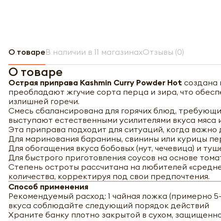
О товаре
В наличии в 11 магазинах
Отзывы (0)
О товаре
Острая приправа Kashmin Curry Powder Hot
создана 
преобладают жгучие сорта перца и зира, что обес
излишней горечи.
Смесь сбалансирована для горячих блюд, требующи
выступают естественными усилителями вкуса мяса и
Эта приправа подходит для ситуаций, когда важно 
Для маринования баранины, свинины или курицы пе
Для обогащения вкуса бобовых (нут, чечевица) и ту
Для быстрого приготовления соусов на основе тома
Степень остроты рассчитана на любителей «средне
количества, корректируя под свои предпочтения.
Способ применения
Рекомендуемый расход: 1 чайная ложка (примерно 5-
вкуса соблюдайте следующий порядок действий
Храните банку плотно закрытой в сухом, защищенно