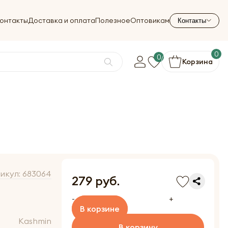
онтакты
Доставка и оплата
Полезное
Оптовикам
Контакты
0
0
Корзина
икул:
683064
279 руб.
-
+
В корзине
Kashmin
В корзину