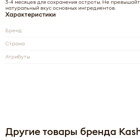
3-4 месяцев для сохранения остроты. Не превышайте
натуральный вкус основных ингредиентов.
Характеристики
Бренд
Страна
Атрибуты
-
Нажи
Нажи
перс
перс
года 
года 
опре
опре
Запо
Запо
Другие товары бренда Kas