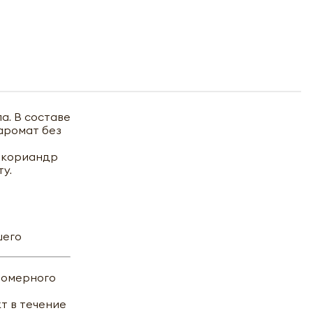
. В составе
аромат без
и кориандр
у.
шего
вномерного
т в течение