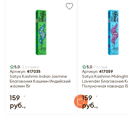
5,0
2 отзыва
5,0
1 отзыв
Артикул:
417035
Артикул:
417059
Satya Kashmin Indian Jasmine
Satya Kashmin Midnight
Благовония Кашмин Индийский
Lavender Благовония 
жасмин 15г
Полуночная лаванда 15
-
-
159
159
руб.
руб.
+
+