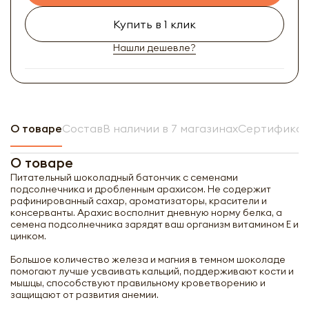
Купить в 1 клик
Нашли дешевле?
О товаре
Состав
В наличии в 7 магазинах
Сертификат
О товаре
Питательный шоколадный батончик с семенами
подсолнечника и дробленным арахисом. Не содержит
рафинированный сахар, ароматизаторы, красители и
консерванты. Арахис восполнит дневную норму белка, а
семена подсолнечника зарядят ваш организм витамином Е и
цинком.
Большое количество железа и магния в темном шоколаде
помогают лучше усваивать кальций, поддерживают кости и
мышцы, способствуют правильному кроветворению и
защищают от развития анемии.