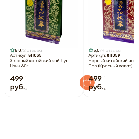
Оформить
Отправить
5,0
2 отзыва
5,0
4 отзыва
Артикул:
811035
Артикул:
811059
Зеленый китайский чай Лун
Черный китайский чай 
Цзин 80г
Пао (Красный халат
-
-
499
499
руб.
руб.
+
+