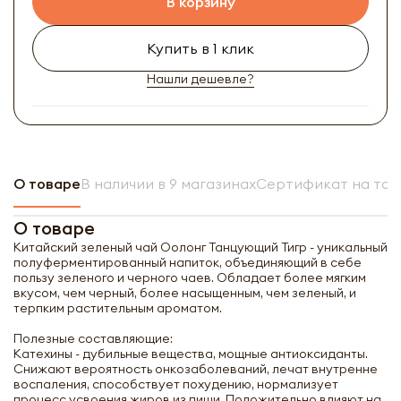
В корзину
Купить в 1 клик
Нашли дешевле?
О товаре
В наличии в 9 магазинах
Сертификат на тов
О товаре
Китайский зеленый чай Оолонг Танцующий Тигр - уникальный
полуферментированный напиток, объединяющий в себе
пользу зеленого и черного чаев. Обладает более мягким
вкусом, чем черный, более насыщенным, чем зеленый, и
терпким растительным ароматом.
Полезные составляющие:
Катехины
- дубильные вещества, мощные антиоксиданты.
Снижают вероятность онкозаболеваний, лечат внутренне
воспаления, способствует похудению, нормализует
процесс усвоения жиров из пищи. Положительно влияют на