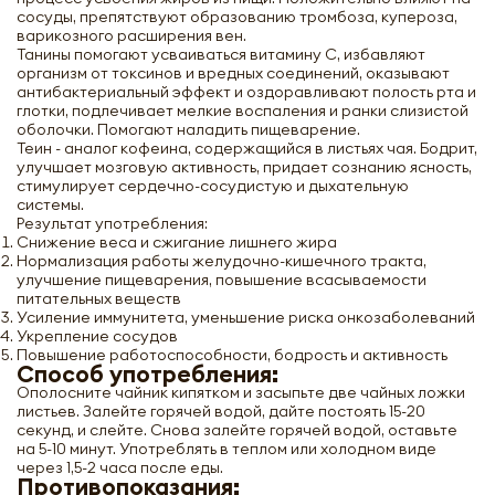
сосуды, препятствуют образованию тромбоза, купероза,
варикозного расширения вен.
Танины
помогают усваиваться витамину С, избавляют
организм от токсинов и вредных соединений, оказывают
антибактериальный эффект и оздоравливают полость рта и
глотки, подлечивает мелкие воспаления и ранки слизистой
оболочки. Помогают наладить пищеварение.
Теин - аналог кофеина, содержащийся в листьях чая. Бодрит,
улучшает мозговую активность, придает сознанию ясность,
стимулирует сердечно-сосудистую и дыхательную
системы.
Результат употребления:
Снижение веса и сжигание лишнего жира
Нормализация работы желудочно-кишечного тракта,
улучшение пищеварения, повышение всасываемости
питательных веществ
Усиление иммунитета, уменьшение риска онкозаболеваний
Укрепление сосудов
Повышение работоспособности, бодрость и активность
Способ употребления:
Ополосните чайник кипятком и засыпьте две чайных ложки
листьев. Залейте горячей водой, дайте постоять 15-20
секунд, и слейте. Снова залейте горячей водой, оставьте
на 5-10 минут. Употреблять в теплом или холодном виде
через 1,5-2 часа после еды.
Противопоказания: