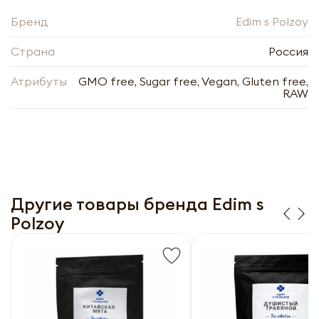
Бренд
Edim s Polzoy
Страна
Россия
Атрибуты
GMO free, Sugar free, Vegan, Gluten free,
RAW
Коктейль для похудения протеиновый
Клубничный Пломбир порошок | Едим с
пользой 300г
Другие товары бренда Edim s
-
+
Polzoy