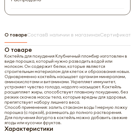
О товаре
Состав
В наличии в магазинах
Сертификат н
О товаре
Коктейль для похудения Клубничный пломбир изготовлен в
виде порошка, который нужно разводить водой или
молоком. Он содержит белки, которые являются
строительным материалом для клеток и образования новых.
Одновременно коктейль насыщает организм минералами,
аминокислотами и витаминами. Укрепляет иммунитет,
устраняет чувство голода, надолго насыщает. Коктейль
расщепляет жиры, способствует плавному похудению, без
резких скачков массы тела, которые вредны для здоровья,
препятствует набору лишнего веса.
Способ применения: залить стаканом воды 1 мерную ложку
порошка (с горкой), размешать до полного растворения.
Для получения йогурта в коктейль можно добавить свежие
ягоды или кусочки фруктов.
Характеристики