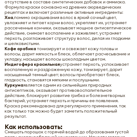
отсутствие в составе синтетических добавок и аммиака.
Формула краски основана на древних аюрведических
рецептах и включает различные активные ингредиенты:
Хна
,помимо окрашивания волос в яркий сочный цвет,
увлажняет и питает корни волос, укрепляет их, устраняет
рассеченные кончики, оказывает мощное антисептическое
действие, снимает воспаление и заживляет, устраняет
перхоть, разглаживает структуру волос, делая их гладкими
и шелковистыми.
Кофе арабика
тонизирует и освежает кожу головы и
волосы, дарит мягкость и блеск, облегчает расчесывание и
укладку, насыщает волосы шоколадным цветом.
Индигофера красильная
устраняет перхоть, успокаивает
воспаленную и раздраженную кожу, тонизирует, дарит
насыщенный темный цвет; волосы приобретают блеск,
гладкость, становятся мягкими и послушными.
Куркума
является одним из сильнейших природных
антисептиков, оказывает противовоспалительное
действие, блокирует развитие грибка и болезнетворных
бактерий, устраняет перхоть и причины ее появления.
Краска рекомендована для регулярного применения, так
как только так можно будет заметить положительный
результат.
Как использовать:
Смешать порошок с горячей водой до образования густой