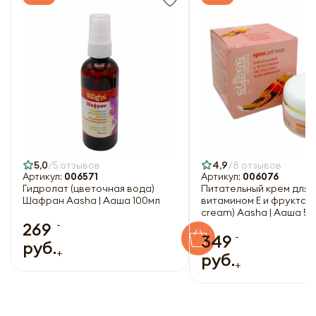
5,0
5 отзывов
4,9
8 отзывов
Артикул:
006571
Артикул:
006076
Гидролат (цветочная вода)
Питательный крем для л
Шафран Aasha | Ааша 100мл
витамином Е и фруктами
cream) Aasha | Ааша 5
-
269
-
349
руб.
+
руб.
+