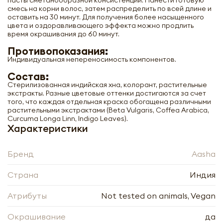
пасты сметанообразной консистенции. Нанести готовую
смесь на корни волос, затем распределить по всей длине и
оставить на 30 минут. Для получения более насыщенного
цвета и оздоравливающего эффекта можно продлить
время окрашивания до 60 минут.
Противопоказания:
Индивидуальная непереносимость компонентов.
Состав:
Стерилизованная индийская хна, колорант, растительные
экстракты. Разные цветовые оттенки достигаются за счет
того, что каждая отдельная краска обогащена различными
растительными экстрактами (Beta Vulgaris, Coffea Arabica,
Curcuma Longa Linn, Indigo Leaves).
Характеристики
Бренд
Aasha
Страна
Индия
Атрибуты
Not tested on animals, Vegan
Окрашивание
да