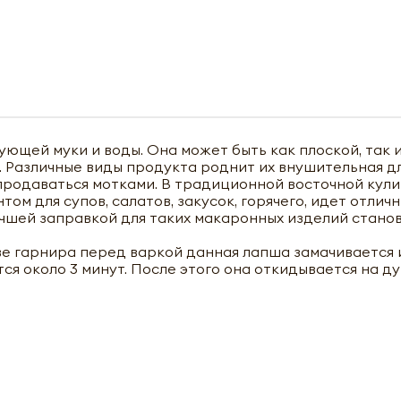
ющей муки и воды. Она может быть как плоской, так и
 Различные виды продукта роднит их внушительная дл
 продаваться мотками. В традиционной восточной кул
ом для супов, салатов, закусок, горячего, идет отлич
лучшей заправкой для таких макаронных изделий стано
ве гарнира перед варкой данная лапша замачивается 
ся около 3 минут. После этого она откидывается на д