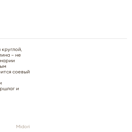
 круглой,
ина – не
инарии
ным
вится соевый
и
уршлаг и
Midori