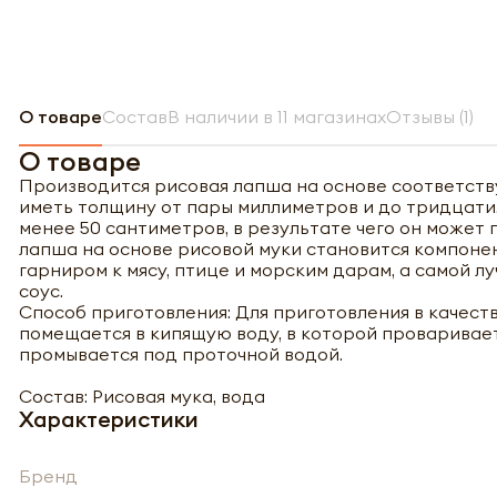
О товаре
Состав
В наличии в 11 магазинах
Отзывы (1)
О товаре
Производится рисовая лапша на основе соответству
иметь толщину от пары миллиметров и до тридцати.
менее 50 сантиметров, в результате чего он может
лапша на основе рисовой муки становится компонент
гарниром к мясу, птице и морским дарам, а самой 
соус.
Способ приготовления: Для приготовления в качест
помещается в кипящую воду, в которой проваривает
промывается под проточной водой.
Состав: Рисовая мука, вода
Характеристики
Бренд