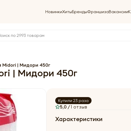
Новинки
Хиты
Бренды
Франшиза
Вакансии
К
 Midori | Мидори 450г
ri | Мидори 450г
Купили 23 раза
5,0 /
1 отзыв
Характеристики