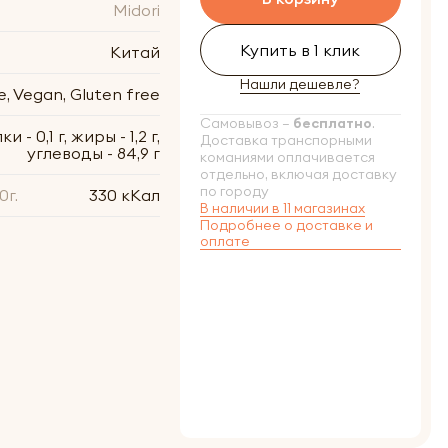
Midori
Купить в 1 клик
Китай
Нашли дешевле?
, Vegan, Gluten free
Самовывоз –
бесплатно
.
и - 0,1 г, жиры - 1,2 г,
Доставка транспорными
углеводы - 84,9 г
команиями оплачивается
отдельно, включая доставку
по городу
0г.
330 кКал
В наличии в 11 магазинах
Подробнее о доставке и
оплате