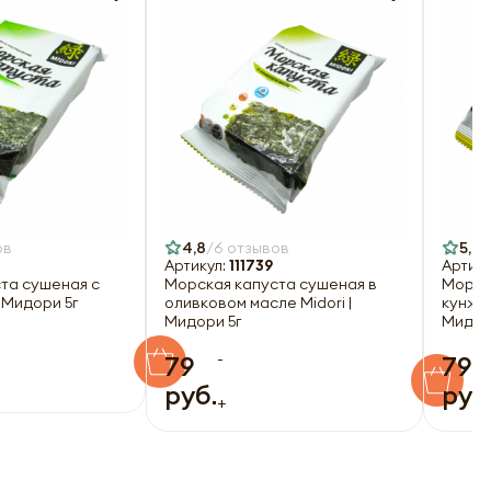
ов
4,8
6 отзывов
5,0
Артикул:
111739
Артику
та сушеная с
Морская капуста сушеная в
Морск
| Мидори 5г
оливковом масле Midori |
кунжут
Мидори 5г
Мидор
-
79
79
руб.
руб
+