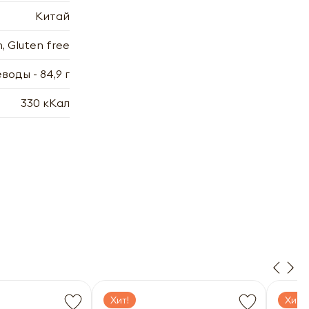
Китай
, Gluten free
леводы - 84,9 г
330 кКал
х
7.2006
7.2006
Хит!
Хит!