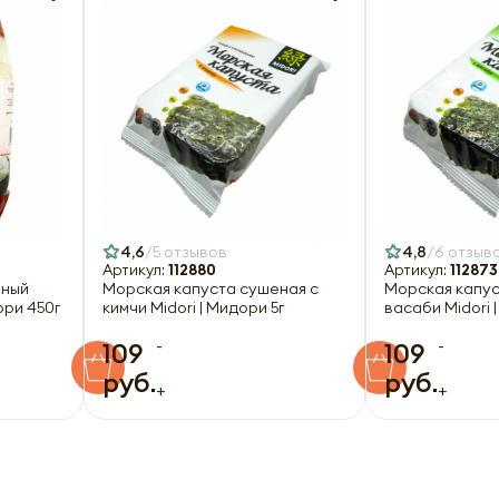
Отправить
Оформить
4,6
5 отзывов
4,8
6 отзыв
Артикул:
112880
Артикул:
112873
рный
Морская капуста сушеная с
Морская капус
дори 450г
кимчи Midori | Мидори 5г
васаби Midori 
-
-
109
109
руб.
руб.
+
+