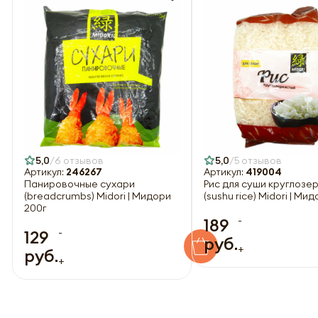
5,0
6 отзывов
5,0
5 отзывов
Артикул:
246267
Артикул:
419004
Панировочные сухари
Рис для суши круглозе
(breadcrumbs) Midori | Мидори
(sushu rice) Midori | Ми
200г
-
189
-
129
руб.
+
руб.
+