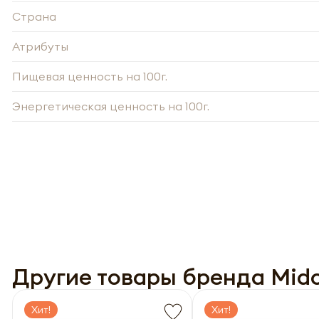
Страна
Атрибуты
Пищевая ценность на 100г.
Энергетическая ценность на 100г.
-
Нажи
Нажи
перс
перс
года 
года 
опре
Другие товары бренда Mido
опре
Запо
Запо
Хит!
Хит!