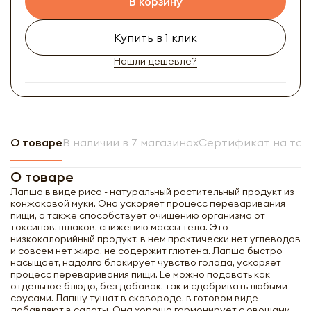
В корзину
Купить в 1 клик
Нашли дешевле?
О товаре
В наличии в 7 магазинах
Сертификат на тов
О товаре
Лапша в виде риса - натуральный растительный продукт из
конжаковой муки. Она ускоряет процесс переваривания
пищи, а также способствует очищению организма от
токсинов, шлаков, снижению массы тела. Это
низкокалорийный продукт, в нем практически нет углеводов
и совсем нет жира, не содержит глютена. Лапша быстро
насыщает, надолго блокирует чувство голода, ускоряет
процесс переваривания пищи. Ее можно подавать как
отдельное блюдо, без добавок, так и сдабривать любыми
соусами. Лапшу тушат в сковороде, в готовом виде
добавляют в салаты. Она хорошо гармонирует с овощами,