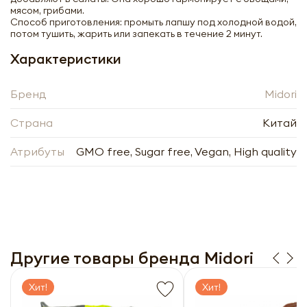
мясом, грибами.
Способ приготовления: промыть лапшу под холодной водой,
потом тушить, жарить или запекать в течение 2 минут.
Характеристики
Бренд
Midori
Страна
Китай
Атрибуты
GMO free, Sugar free, Vegan, High quality
Лапша Ширатаки в виде риса Midori |
Мидори 200г
-
+
Другие товары бренда Midori
Хит!
Хит!