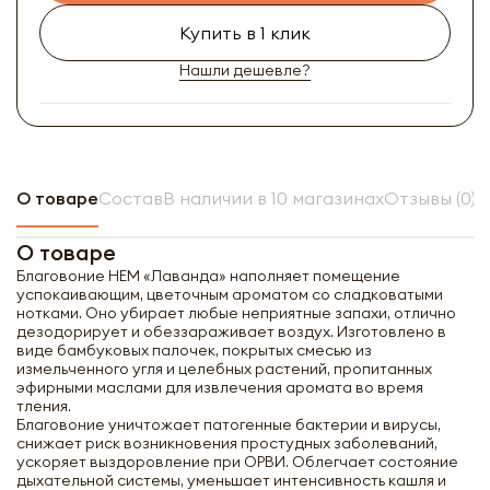
Купить в 1 клик
Нашли дешевле?
О товаре
Состав
В наличии в 10 магазинах
Отзывы (0)
О товаре
Благовоние НЕМ «Лаванда» наполняет помещение
успокаивающим, цветочным ароматом со сладковатыми
нотками. Оно убирает любые неприятные запахи, отлично
дезодорирует и обеззараживает воздух. Изготовлено в
виде бамбуковых палочек, покрытых смесью из
измельченного угля и целебных растений, пропитанных
эфирными маслами для извлечения аромата во время
тления.
Благовоние уничтожает патогенные бактерии и вирусы,
снижает риск возникновения простудных заболеваний,
ускоряет выздоровление при ОРВИ. Облегчает состояние
дыхательной системы, уменьшает интенсивность кашля и