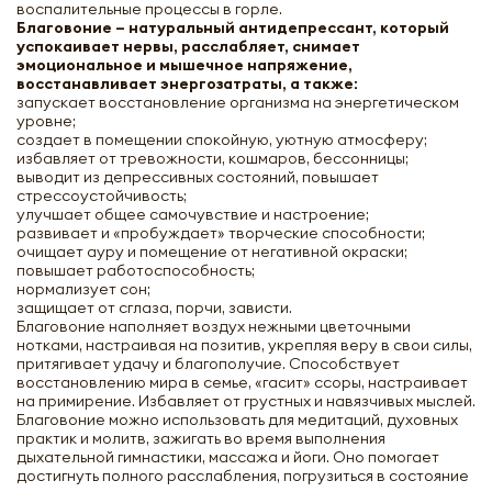
воспалительные процессы в горле.
Благовоние – натуральный антидепрессант, который
успокаивает нервы, расслабляет, снимает
эмоциональное и мышечное напряжение,
восстанавливает энергозатраты, а также:
запускает восстановление организма на энергетическом
уровне;
создает в помещении спокойную, уютную атмосферу;
избавляет от тревожности, кошмаров, бессонницы;
выводит из депрессивных состояний, повышает
стрессоустойчивость;
улучшает общее самочувствие и настроение;
развивает и «пробуждает» творческие способности;
очищает ауру и помещение от негативной окраски;
повышает работоспособность;
нормализует сон;
защищает от сглаза, порчи, зависти.
Благовоние наполняет воздух нежными цветочными
нотками, настраивая на позитив, укрепляя веру в свои силы,
притягивает удачу и благополучие. Способствует
восстановлению мира в семье, «гасит» ссоры, настраивает
на примирение. Избавляет от грустных и навязчивых мыслей.
Благовоние можно использовать для медитаций, духовных
практик и молитв, зажигать во время выполнения
дыхательной гимнастики, массажа и йоги. Оно помогает
достигнуть полного расслабления, погрузиться в состояние