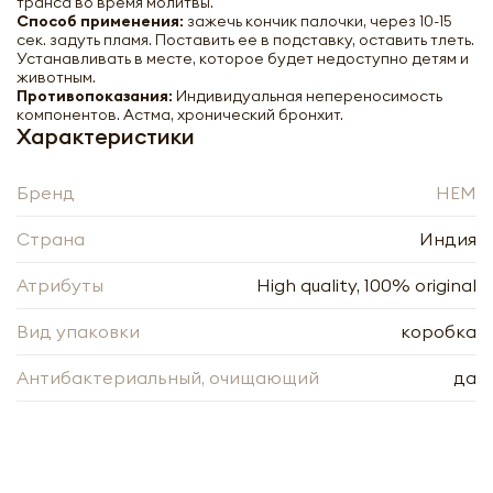
транса во время молитвы.
Способ применения:
зажечь кончик палочки, через 10-15
сек. задуть пламя. Поставить ее в подставку, оставить тлеть.
Устанавливать в месте, которое будет недоступно детям и
животным.
Противопоказания:
Индивидуальная непереносимость
Лаванда Масала ХЭМ | HEM Lavender
компонентов. Астма, хронический бронхит.
Masala 15g
Характеристики
Бренд
HEM
-
+
Страна
Индия
Атрибуты
High quality, 100% original
Вид упаковки
коробка
Нажимая кнопку «Оформить», я даю своё согласие
Антибактериальный, очищающий
да
на обработку моих персональных данных, в
Нажимая кнопку «Отправить», я даю своё согласие
соответствии с Федеральным законом от
на обработку моих персональных данных, в
27.07.2006 года № 152-ФЗ «О персональных
соответствии с Федеральным законом от
данных», на условиях и для целей, определённых в
27.07.2006 года № 152-ФЗ «О персональных
Согласии на обработку
персональных данных
данных», на условиях и для целей, определённых в
Заполняя форму я даю свое согласие на email
Согласии на обработку
персональных данных