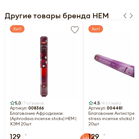
рассылку
Заполняя форму я даю свое согласие на email
рассылку
Другие товары бренда HEM
Оформить
Отправить
Хит!
Хит!
5,0
7 отзывов
4,5
4 отзыва
Артикул:
008366
Артикул:
004481
Благовоние Афродизиак
Благовоние Антистресс 
(Aphrodisia incense sticks) HEM |
stress incense sticks) H
ХЭМ 20шт
20шт
-
-
129
129