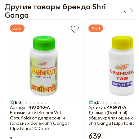
данных», на условиях и для целей, определённых в
27.07.2006 года № 152-ФЗ «О персональных
Другие товары бренда Shri
Согласии на обработку
персональных данных
данных», на условиях и для целей, определённых в
Ganga
Заполняя форму я даю свое согласие на email
Согласии на обработку
персональных данных
рассылку
Заполняя форму я даю свое согласие на email
рассылку
Хит!
Хит!
Оформить
Отправить
5,0
10 отзывов
5,0
3 отзыва
Артикул:
497240-A
Артикул:
496991-A
Брахми вати (Brahmi Vati
Дашмул (Dashmul)
GotuKola) от депрессии и
общеукрепляющее сре
головных болей Shri Ganga |
Shri Ganga | Шри Ганга 
Шри Ганга 200 таб
-
639