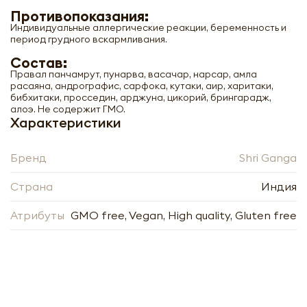
Противопоказания:
Индивидуальные аллергические реакции, беременность и
период грудного вскармливания.
Состав:
Правал панчамрут, пунарва, васачар, нарсар, амла
расаяна, андрографис, сарфока, кутаки, аир, харитаки,
бибхитаки, просседин, арджуна, цикорий, брингарадж,
алоэ. Не содержит ГМО.
Ливон Плюс (Livone Plus) для печени и
Характеристики
ЖКТ Shri Ganga | Шри Ганга 100 таб
Бренд
Shri Ganga
-
+
Страна
Индия
Атрибуты
GMO free, Vegan, High quality, Gluten free
Нажимая кнопку «Оформить», я даю своё согласие
на обработку моих персональных данных, в
Нажимая кнопку «Отправить», я даю своё согласие
соответствии с Федеральным законом от
на обработку моих персональных данных, в
27.07.2006 года № 152-ФЗ «О персональных
соответствии с Федеральным законом от