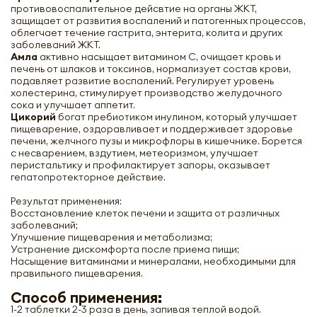
противовоспалительное дейсвтие на органы ЖКТ,
защищает от развития воспалений и патогенных процессов,
облегчает течение гастрита, энтерита, колита и других
заболеваний ЖКТ.
Амла
активно насыщает витамином С, очищает кровь и
печень от шлаков и токсинов, нормализует состав крови,
подавляет развитие воспалений. Регулирует уровень
холестерина, стимулирует производство желудочного
сока и улучшает аппетит.
Цикорий
богат пребиотиком инулином, который улучшает
пищеварение, оздоравливает и поддерживает здоровье
печени, желчного пузы и микрофлоры в кишечнике. Борется
с несварением, вздутием, метеоризмом, улучшает
перистальтику и профилактирует запоры, оказывает
гепатопротекторное действие.
Результат применения:
Восстановление клеток печени и защита от различных
заболеваний;
Улучшение пищеварения и метаболизма;
Устранение дискомфорта после приема пищи;
Насыщение витаминами и минералами, необходимыми для
правильного пищеварения.
Способ применения:
1-2 таблетки 2-3 раза в день, запивая теплой водой.