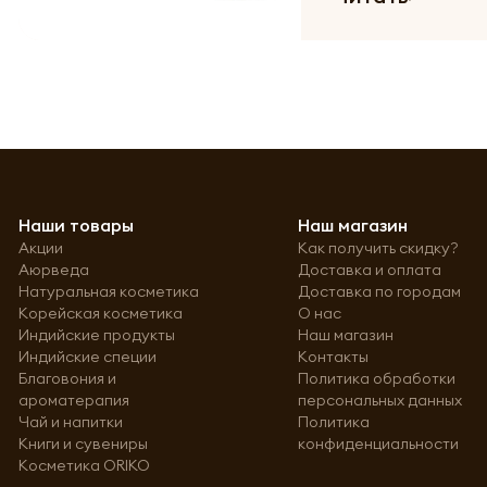
Наши товары
Наш магазин
Акции
Как получить скидку?
Аюрведа
Доставка и оплата
Натуральная косметика
Доставка по городам
Корейская косметика
О нас
Индийские продукты
Наш магазин
Индийские специи
Контакты
Благовония и
Политика обработки
ароматерапия
персональных данных
Чай и напитки
Политика
Книги и сувениры
конфиденциальности
Косметика ORIKO