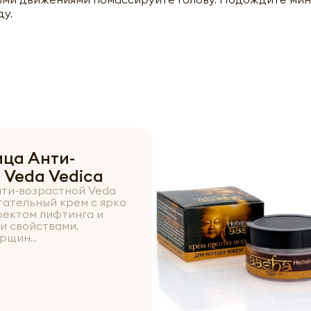
ду.
ица Анти-
 Veda Vedica
нти-возрастной Veda
тательный крем с ярко
ектом лифтинга и
 свойствами.
рщин...