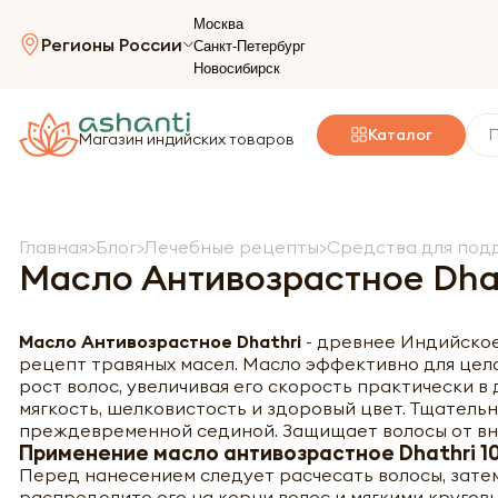
Москва
Регионы России
Санкт-Петербург
Новосибирск
Каталог
Магазин индийских товаров
Главная
Блог
Лечебные рецепты
Средства для под
Масло Антивозрастное Dha
Масло Антивозрастное Dhathri
-
древнее Индийское 
рецепт травяных масел. Масло эффективно для цело
рост волос, увеличивая его скорость практически 
мягкость, шелковистость и здоровый цвет. Тщательн
преждевременной сединой. Защищает волосы от вн
Применение масло антивозрастное Dhathri 1
Перед нанесением следует расчесать волосы, зате
распределите его на корни волос и мягкими кругов