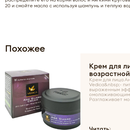
20 и смойте масло с используя шампунь и теплую во
Похожее
Крем для л
возрастной
Крем для лица А
Vedica&nbsp;- пи
выраженным эфф
омолаживающими
Разглаживает мо
Читать