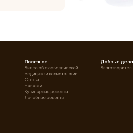
Полезное
Добрые дел
Видео об аюрведической
Благотворител
медицине и косметологии
Статьи
Новости
Кулинарные рецепты
Лечебные рецепты