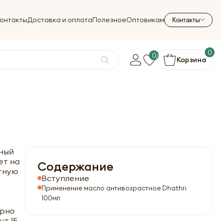
онтакты
Доставка и оплата
Полезное
Оптовикам
Контакты
0
0
Корзина
нный
ет на
Содержание
ятную
Вступление
Применение масло антивозрастное Dhathri
100мл
ерно
т 15-