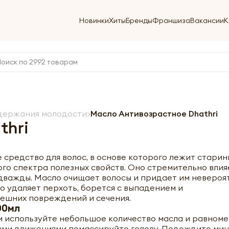
Новинки
Хиты
Бренды
Франшиза
Вакансии
К
держания молодости
Масло Антивозрастное Dhathri
thri
средство для волос, в основе которого лежит стари
го спектра полезных свойств. Оно стремительно влия
в дважды. Масло очищает волосы и придает им неверо
о удаляет перхоть, борется с выпадением и
ешних повреждений и сечения.
00мл
м используйте небольшое количество масла и равном
ыми движениями помассируйте голову. Подождите мину