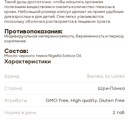
Такой дозы достаточно, чтобы насытить организм
полезными веществами и снизить количество глюкозы в
крови. Небольшой размер капсул делает их прием удобным
для взрослых и для детей. Они легко усваиваются,
поскольку оболочка растворяется в пищевом тракте.
Противопоказания:
Индивидуальная непереносимость, беременность и период
кормления.
Масло черного тмина в капсулах (black
Состав:
seed oil) Baraka | Барака 90кап
Масло черного тмина Nigella Sativa Oil.
Характеристики
-
+
Бренд
Baraka, Sri Lanka
Страна
Шри-Ланка
Атрибуты
GMO free, High quality, Gluten free
Нажимая кнопку «Оформить», я даю своё согласие
Норма в день
2 таб
на обработку моих персональных данных, в
Нажимая кнопку «Отправить», я даю своё согласие
соответствии с Федеральным законом от
на обработку моих персональных данных, в
27.07.2006 года № 152-ФЗ «О персональных
соответствии с Федеральным законом от