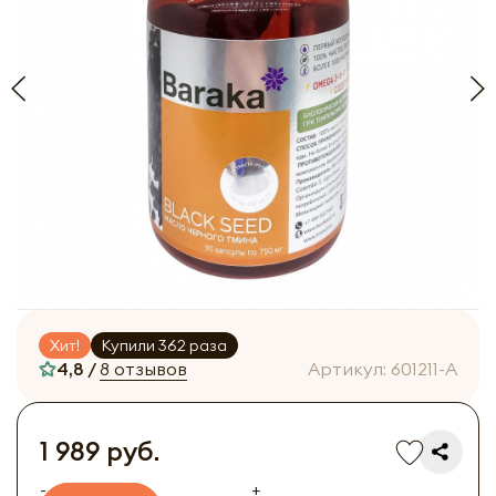
Хит!
Купили 362 раза
4,8 /
8 отзывов
Артикул:
601211-A
1 989 руб.
-
+