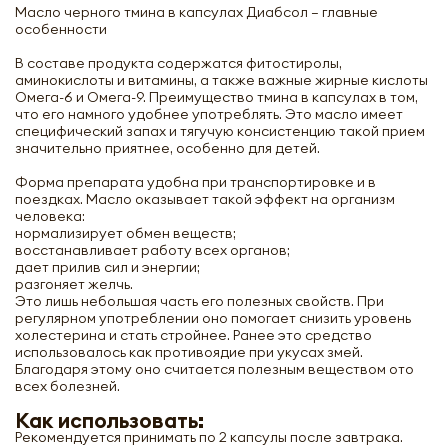
Масло черного тмина в капсулах Диабсол – главные
особенности
В составе продукта содержатся фитостиролы,
аминокислоты и витамины, а также важные жирные кислоты
Омега-6 и Омега-9. Преимущество тмина в капсулах в том,
что его намного удобнее употреблять. Это масло имеет
специфический запах и тягучую консистенцию такой прием
значительно приятнее, особенно для детей.
Форма препарата удобна при транспортировке и в
поездках. Масло оказывает такой эффект на организм
человека:
нормализирует обмен веществ;
восстанавливает работу всех органов;
дает прилив сил и энергии;
разгоняет желчь.
Это лишь небольшая часть его полезных свойств. При
регулярном употреблении оно помогает снизить уровень
холестерина и стать стройнее. Ранее это средство
использовалось как противоядие при укусах змей.
Благодаря этому оно считается полезным веществом ото
всех болезней.
Как использовать:
Рекомендуется принимать по 2 капсулы после завтрака.