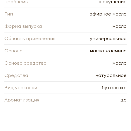
Заполняя форму я даю свое согласие на email
проблемы
Согласии на обработку
персональных данных
шелушение
рассылку
Заполняя форму я даю свое согласие на email
рассылку
Тип
эфирное масло
Оформить
Форма выпуска
масло
Отправить
Область применения
универсальное
Основа
масло жасмина
Основа средства
масло
Средства
натуральное
Вид упаковки
бутылочка
Ароматизация
да