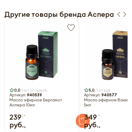
Другие товары бренда Аспера
0,0
нет отзывов
5,0
1 отзыв
Артикул:
940539
Артикул:
940577
Масло эфирное Бергамот
Масло эфирное Ваниль
Аспера 10мл
5мл
-
-
239
349
руб.
руб.
+
+