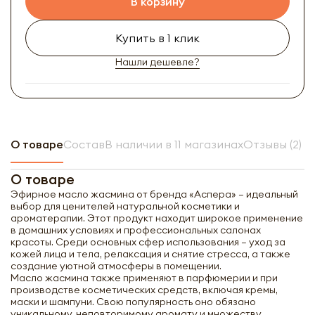
В корзину
Купить в 1 клик
Нашли дешевле?
О товаре
Состав
В наличии в 11 магазинах
Отзывы (2)
О товаре
Эфирное масло жасмина от бренда «Аспера» – идеальный
выбор для ценителей натуральной косметики и
ароматерапии. Этот продукт находит широкое применение
в домашних условиях и профессиональных салонах
красоты. Среди основных сфер использования – уход за
кожей лица и тела, релаксация и снятие стресса, а также
создание уютной атмосферы в помещении.
Масло жасмина также применяют в парфюмерии и при
производстве косметических средств, включая кремы,
маски и шампуни. Свою популярность оно обязано
уникальному, неповторимому аромату и множеству