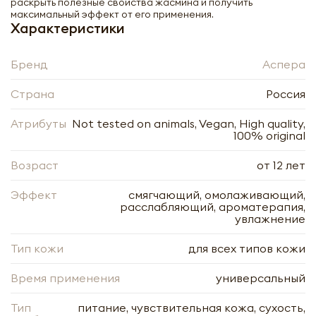
раскрыть полезные свойства жасмина и получить
максимальный эффект от его применения.
Характеристики
Бренд
Аспера
Масло эфирное Жасмин Аспера |
Страна
Россия
Aspera Jasmine Essential Oil 10ml
Атрибуты
Not tested on animals, Vegan, High quality,
100% original
-
+
Возраст
от 12 лет
Эффект
смягчающий, омолаживающий,
расслабляющий, ароматерапия,
увлажнение
Нажимая кнопку «Оформить», я даю своё согласие
Тип кожи
для всех типов кожи
на обработку моих персональных данных, в
Нажимая кнопку «Отправить», я даю своё согласие
соответствии с Федеральным законом от
на обработку моих персональных данных, в
Время применения
универсальный
27.07.2006 года № 152-ФЗ «О персональных
соответствии с Федеральным законом от
данных», на условиях и для целей, определённых в
27.07.2006 года № 152-ФЗ «О персональных
Согласии на обработку
персональных данных
Тип
данных», на условиях и для целей, определённых в
питание, чувствительная кожа, сухость,