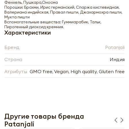
Фенхель, Пушкара,Оносма
Порошки: Брахми, Ирис германский, Спаржа кистевидная,
Валериана индийская, Правал пишти, Джахармохра пишти,
Мукта пишти
Вспомогательные вещества: Гуммиарабик, Тальк,
Пирогенный диоксид кремния.
Нажимая кнопку «Отправить», я даю своё согласие
Нажимая кнопку «Оформить», я даю своё согласие
Характеристики
на обработку моих персональных данных, в
на обработку моих персональных данных, в
соответствии с Федеральным законом от
соответствии с Федеральным законом от
27.07.2006 года № 152-ФЗ «О персональных
27.07.2006 года № 152-ФЗ «О персональных
Бренд
Patanjali
данных», на условиях и для целей, определённых в
данных», на условиях и для целей, определённых в
Согласии на обработку
персональных данных
Согласии на обработку
персональных данных
Заполняя форму я даю свое согласие на email
Страна
Индия
Заполняя форму я даю свое согласие на email
рассылку
рассылку
Атрибуты
GMO free, Vegan, High quality, Gluten free
Отправить
Оформить
Другие товары бренда
Patanjali