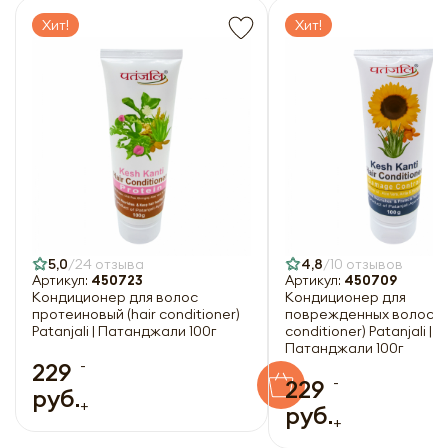
Хит!
Хит!
5,0
24 отзыва
4,8
10 отзывов
Артикул:
450723
Артикул:
450709
Кондиционер для волос
Кондиционер для
протеиновый (hair conditioner)
поврежденных волос (h
Patanjali | Патанджали 100г
conditioner) Patanjali |
Патанджали 100г
-
229
-
229
руб.
+
руб.
+