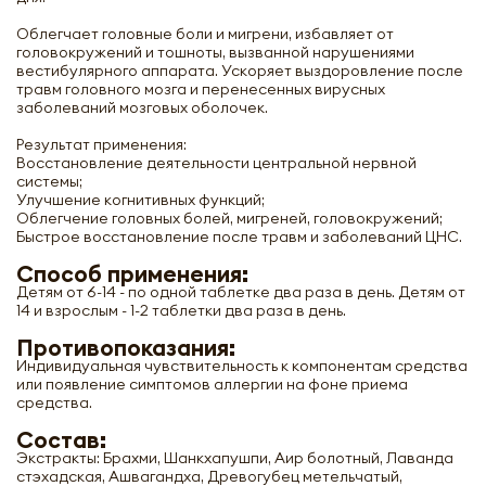
Облегчает головные боли и мигрени, избавляет от
головокружений и тошноты, вызванной нарушениями
вестибулярного аппарата. Ускоряет выздоровление после
травм головного мозга и перенесенных вирусных
заболеваний мозговых оболочек.
Результат применения:
Восстановление деятельности центральной нервной
системы;
Улучшение когнитивных функций;
Облегчение головных болей, мигреней, головокружений;
Быстрое восстановление после травм и заболеваний ЦНС.
Способ применения:
Детям от 6-14 - по одной таблетке два раза в день. Детям от
Медха Вати для улучшения работы
14 и взрослым - 1-2 таблетки два раза в день.
центральной нервной системы и
Противопоказания:
головного мозга PATANJALI |
Патанджали 120 таб
Индивидуальная чувствительность к компонентам средства
или появление симптомов аллергии на фоне приема
средства.
Состав:
-
+
Экстракты: Брахми, Шанкхапушпи, Аир болотный, Лаванда
стэхадская, Ашвагандха, Древогубец метельчатый,