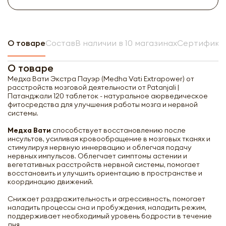
О товаре
Состав
В наличии в 10 магазинах
Сертификат
О товаре
Медха Вати Экстра Пауэр (Medha Vati Extrapower) от
расстройств мозговой деятельности от Patanjali |
Патанджали 120 таблеток - натуральное аюрведическое
фитосредства для улучшения работы мозга и нервной
системы.
Медха Вати
способствует восстановлению после
инсультов, усиливая кровообращение в мозговых тканях и
стимулируя нервную иннервацию и облегчая подачу
нервных импульсов. Облегчает симптомы астении и
вегетативных расстройств нервной системы, помогает
восстановить и улучшить ориентацию в пространстве и
координацию движений.
Снижает раздражительность и агрессивность, помогает
наладить процессы сна и пробуждения, наладить режим,
поддерживает необходимый уровень бодрости в течение
дня.