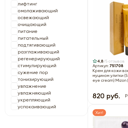
лифтинг
омолаживающий
освежающий
очищающий
питание
питательный
подтягивающий
разглаживающий
регенерирующий
4,8
5 отзывов
стимулирующий
Артикул:
751708
Крем для кожи вок
сужение пор
муцином улитки (Sn
тонизирующий
eye cream) Mizon 
увлажнение
увлажняющий
820 руб.
Р
укрепляющий
успокаивающий
Хит!