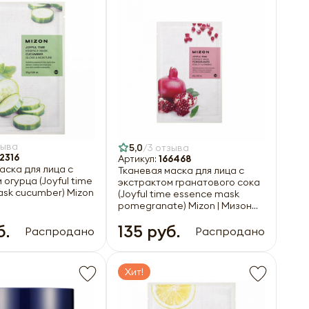
зыва
5,0
3 отзыва
2316
Артикул:
166468
аска для лица с
Тканевая маска для лица с
 огурца (Joyful time
экстрактом гранатового сока
sk cucumber) Mizon
(Joyful time essence mask
pomegranate) Mizon | Мизон
23г
б.
135 руб.
Распродано
Распродано
Хит!