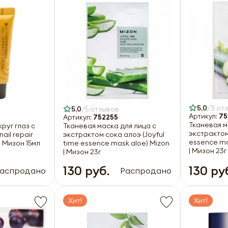
5,0
3 от
5,0
5 отзывов
Артикул:
75
Артикул:
752255
Тканевая м
руг глаз с
Тканевая маска для лица с
экстрактом
ail repair
экстрактом сока алоэ (Joyful
essence ma
| Мизон 15мл
time essence mask aloe) Mizon
| Мизон 23г
| Мизон 23г
130 руб.
130 ру
аспродано
Распродано
Хит!
Хит!