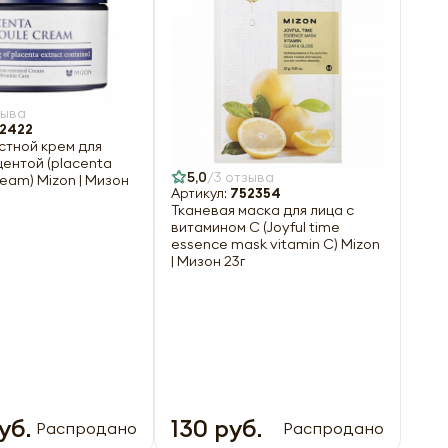
зыва
2422
стной крем для
центой (placenta
5,0
3 отзыва
eam) Mizon | Мизон
Артикул:
752354
Тканевая маска для лица с
витамином С (Joyful time
essence mask vitamin C) Mizon
| Мизон 23г
уб.
130 руб.
Распродано
Распродано