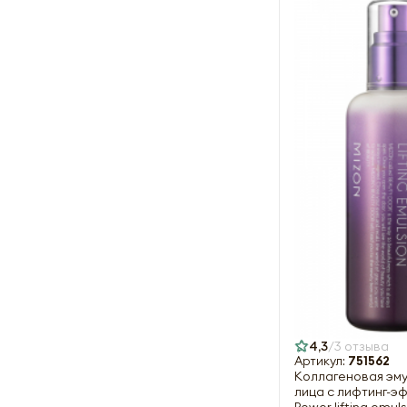
4,3
3 отзыва
Артикул:
751562
Коллагеновая эму
лица с лифтинг-э
Power lifting emuls