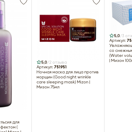
5,0
3 от
Артикул:
75
Увлажняющ
со снежны
(Water vol
| Мизон 10
5,0
2 отзыва
Артикул:
751951
Ночная маска для лица против
морщин (Good night wrinkle
care sleeping mask) Mizon |
Мизон 75мл
льсия для
ффектом (
ion) Mizon |