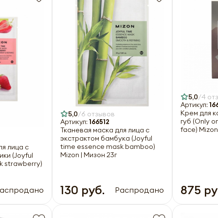
5,0
4 от
Артикул:
16
Крем для к
5,0
6 отзывов
губ (Only o
Артикул:
166512
face) Mizon
Тканевая маска для лица с
экстрактом бамбука (Joyful
time essence mask bamboo)
ля лица с
Mizon | Мизон 23г
ки (Joyful
 strawberry)
130 руб.
875 ру
аспродано
Распродано