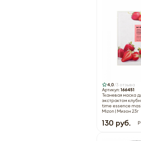
4,0
3 отзыва
Артикул:
166451
Тканевая маска д
экстрактом клубни
time essence mask
Mizon | Мизон 23г
130 руб.
Р