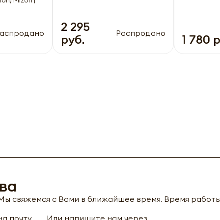
2 295
аспродано
Распродано
руб.
1 780 
ва
ы свяжемся с Вами в ближайшее время. Время работы с
а почту
Или напишите нам через