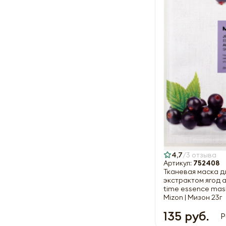
4,7
3 отзыва
Артикул:
752408
Тканевая маска д
экстрактом ягод а
time essence mask
Mizon | Мизон 23г
135 руб.
Р