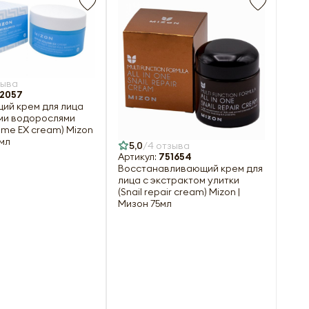
зыва
2057
ий крем для лица
ми водорослями
ume EX cream) Mizon
0мл
5,0
4 отзыва
Артикул:
751654
Восстанавливающий крем для
лица с экстрактом улитки
(Snail repair cream) Mizon |
Мизон 75мл