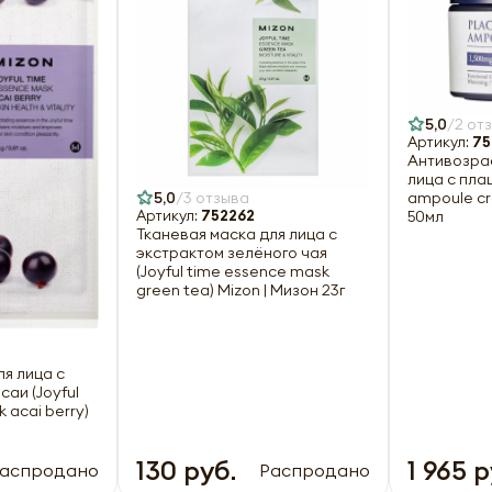
5,0
2 от
Артикул:
75
Антивозра
лица с пла
5,0
3 отзыва
ampoule cr
Артикул:
752262
50мл
Тканевая маска для лица с
экстрактом зелёного чая
(Joyful time essence mask
green tea) Mizon | Мизон 23г
ля лица с
саи (Joyful
 acai berry)
130 руб.
1 965 р
аспродано
Распродано