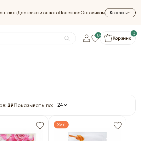
онтакты
Доставка и оплата
Полезное
Оптовикам
Контакты
0
0
Корзина
ов:
39
Показывать по:
Хит!