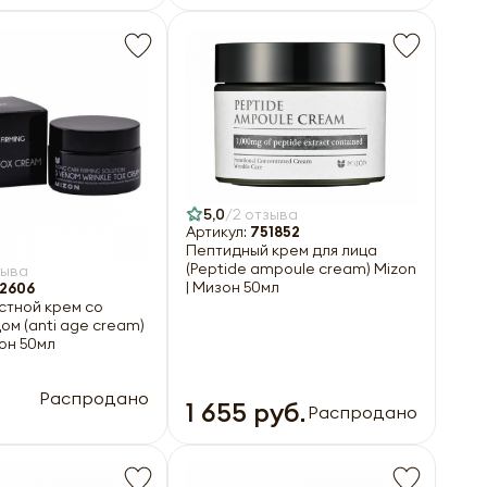
5,0
2 отзыва
Артикул:
751852
Пептидный крем для лица
(Peptide ampoule cream) Mizon
зыва
| Мизон 50мл
2606
стной крем со
ом (anti age cream)
зон 50мл
Распродано
1 655 руб.
Распродано