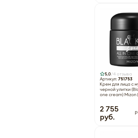
5,0
4 отзыва
Артикул:
751753
Крем для лица с 
черной улитки (Blac
one cream) Mizon 
2 755
Р
руб.