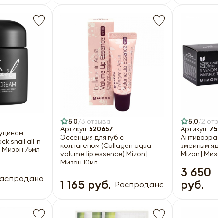
5,0
3 отзыва
5,0
2 от
Артикул:
520657
Артикул:
75
муцином
Эссенция для губ с
Антивозра
k snail all in
коллагеном (Collagen aqua
змеиным яд
| Мизон 75мл
volume lip essence) Mizon |
Mizon | Ми
Мизон 10мл
3 650
аспродано
1 165 руб.
руб.
Распродано