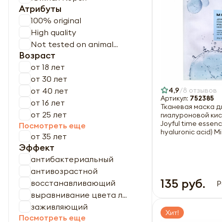
Атрибуты
100% original
High quality
Not tested on animal...
Возраст
от 18 лет
от 30 лет
от 40 лет
4,9
8 отзывов
Артикул:
752385
от 16 лет
Тканевая маска д
от 25 лет
гиалуроновой кис
Joyful time essen
Посмотреть еще
hyaluronic acid) M
от 35 лет
23г
Эффект
антибактериальный
антивозрастной
135 руб.
восстанавливающий
Р
выравнивание цвета л...
заживляющий
Хит!
Посмотреть еще