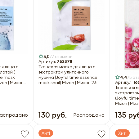
5,0
7 отзывов
Артикул:
752378
ля лица с
Тканевая маска для лица с
лотой (
экстрактом улиточного
ce mask
муцина (Joyful time essence
4,4
5 от
izon | Мизон
mask snail) Mizon | Мизон 23г
Артикул:
16
Тканевая м
экстракто
(Joyful tim
Mizon | Миз
130 руб.
135 ру
аспродано
Распродано
Хит!
Хит!