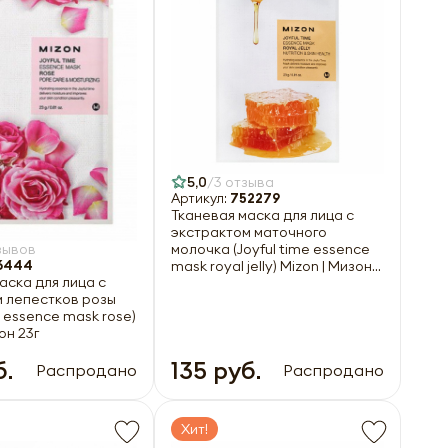
5,0
3 отзыва
Артикул:
752279
Тканевая маска для лица с
экстрактом маточного
молочка (Joyful time essence
зывов
mask royal jelly) Mizon | Мизон
6444
аска для лица с
23г
м лепестков розы
e essence mask rose)
он 23г
б.
135 руб.
Распродано
Распродано
Хит!