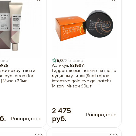
зыва
5,0
2 отзыва
6925
Артикул:
521807
ожи вокруг глаз и
Гидрогелевые патчи для глаз с
ne eye cream for
муцином улитки (Snail repair
 | Мизон 30мл
intensive gold eye gel patch)
Mizon | Мизон 60шт
2 475
Распродано
б.
руб.
Распродано