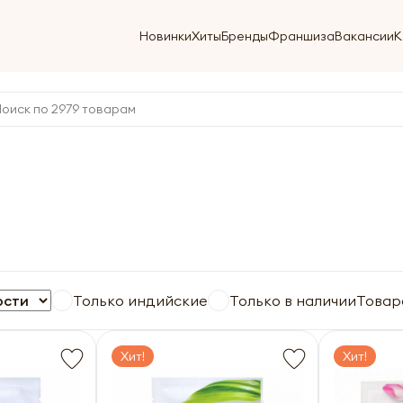
Новинки
Хиты
Бренды
Франшиза
Вакансии
К
Только индийские
Только в наличии
Товар
Хит!
Хит!