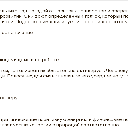
льчика под пагодой относится к талисманам и оберег
развитии. Они дают определенный толчок, который п
 идеи. Подвеска символизирует и настраивает на са
меет значение.
юдьми дома и на работе;
ся, то талисман их обязательно активирует. Человеку
ы. Полосу неудач сменит везение, его усердие могут 
Музыка ветра Фен Шуй Будда и 3 колокольчика под пагодо
MT19-1 80g
мосферу;
+
 притягивающие позитивную энергию и финансовые по
 взаимосвязь энергии с природой соответственно –
мая кнопку «Отправить», я даю своё согласие на обработку мои