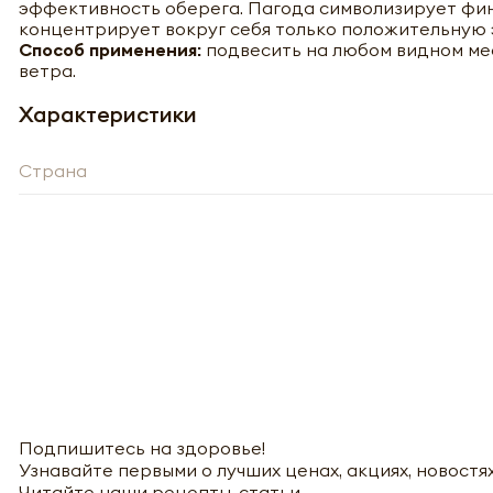
эффективность оберега. Пагода символизирует фин
Нажи
перс
концентрирует вокруг себя только положительную 
перс
года 
Способ применения:
подвесить на любом видном мес
года 
опре
ветра.
опре
Запо
Запо
Характеристики
Страна
Подпишитесь на здоровье!
Узнавайте первыми о лучших ценах, акциях, новостях
Читайте наши рецепты, статьи.