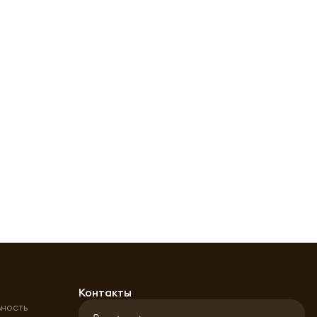
а
Контакты
ьность