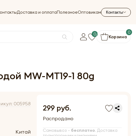
онтакты
Доставка и оплата
Полезное
Оптовикам
Контакты
0
0
Корзина
годой MW-MT19-1 80g
икул:
005958
299 руб.
Распродано
Самовывоз –
бесплатно
. Доставка
Китай
транспорными команиями