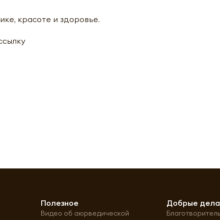
ике, красоте и здоровье.
ассылку
Полезное
Добрые дел
Видео об аюрведической
Благотворител