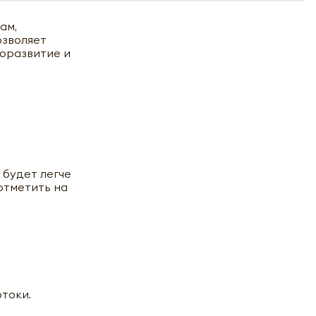
ам,
озволяет
моразвитие и
 будет легче
отметить на
й MW-
токи.
х