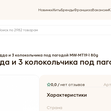
Новинки
Хиты
Бренды
Франшиза
Вакансии
К
дда и 3 колокольчика под пагодой MW-MT19-1 80g
да и 3 колокольчика под па
0,0 /
нет отзывов
Арт
Характеристики
Страна