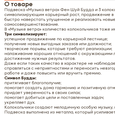
О товаре
Подвеска «Музыка ветра» Фен Шуй Будда и 3 колоко
символизирующим карьерный рост, продвижение в 
быстро наверстать упущенное и реализовать новые
самосовершенствование.
В «Музыке ветра» количество колокольчиков тоже и
Три символизируют:
успешное продвижение по карьерной лестнице;
получение новых выгодных заказов или должности;
творческие порывы, которые требуют реализации;
налаживание хороших отношений с окружающими л
достижение нужных результатов.
Даже если таких качество в характере не наблюдает
справляться с неприятностями и переносить невзгод
работе и даже повысить или вручить премию.
Символ Будды:
притягивает благополучие;
помогает создать дома гармонию и позитивную ат
-
придает уверенность в своих силах;
помогает добиться цели и поставленных задач;
укрепляет дух.
Колокольчики создают мелодичную особую музыку,
Подвеска выполнена из металла, который усиливает
Нажи