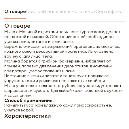
О товаре
Состав
В наличии в магазинах
Сертификат н
О товаре
Мыло с Малиной и цветами повышает тургор кожи, делает
ее гладкой и сияющей. Обеспечивает ей необходимое
увлажнение, питание и тонизацию.
Бережно очищает от загрязнений, ороговевших клеточек,
кожного сала и декоративной косметики. Изготовлено
вручную, для лица, тела.
Малина борется с грибком, бактериями, избавляет от
прыщей, полезна для лечения дерматитов, высыпаний,
предотвращает воспаления и акне.
Цветочные вытяжки питают и тонизируют, повышают
упругость кожи и усиливают ее защитные свойства.
Мыло увлажняет, смягчает огрубевшие участки, устраняет
шершавость и сухость. Для любой кожи, склонной к сухости
и высыпаниям.
Способ применения:
Намылить кусочком влажную кожу, помассировать ее,
умыться водой.
Характеристики