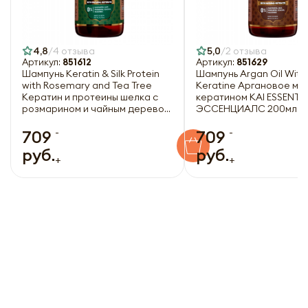
4,8
4 отзыва
5,0
2 отзыва
Артикул:
851612
Артикул:
851629
Шампунь Keratin & Silk Protein
Шампунь Argan Oil With
with Rosemary and Tea Tree
Keratine Аргановое ма
Кератин и протеины шелка с
кератином KAI ESSENTIA
розмарином и чайным деревом
ЭССЕНЦИАЛС 200мл
KAI ESSENTIALS | КАЙ
-
-
ЭССЕНЦИАЛС 200мл
709
709
руб.
руб.
+
+