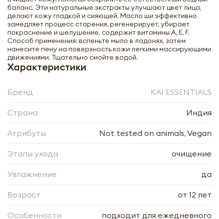
баланс. Эти натуральные экстракты улучшают цвет лица,
делают кожу гладкой и сияющей. Масло ши эффективно
замедляет процесс старения, регенерирует, убирает
покраснение и шелушение, содержит витамины A, E, F.
Способ применения: вспеньте мыло в ладонях, затем
нанесите пену на поверхность кожи легкими массирующими
движениями. Тщательно смойте водой.
Характеристики
Бренд
KAI ESSENTIALS
Страна
Индия
Атрибуты
Not tested on animals, Vegan
Этапы ухода
очищение
Увлажнение
да
Возраст
от 12 лет
Особенности
подходит для ежедневного