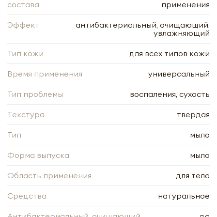
состава
применения
Эффект
антибактериальный, очищающий,
увлажняющий
Тип кожи
для всех типов кожи
Время применения
универсальный
Тип проблемы
воспаления, сухость
Мыло Sandalwood & Saffron Сандал и
Шафран Премиум с маслом ши KAI
ESSENTIALS | КАЙ ЭССЕНЦИАЛС 125мл
Текстура
твердая
Тип
мыло
-
+
Форма выпуска
мыло
Область применения
для тела
Средства
натуральное
Нажимая кнопку «Оформить», я даю своё согласие
Антибактериальный, очищающий
да