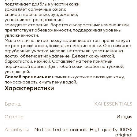
подтягивает дряблые участки кожи;
заживляет солнечные ожоги;
снимает воспаление, зуд, жжение;
успокаивает раздражение;
замедляет старение, борется с возрастными изменениями;
препятствует обезвоженности, поддерживая уровень
увлажненности.
Мыло отлично питает кожу, выравнивает тон, препятствует
ее растрескиванию, заживляет мелкие ранки. Оно смягчает
огрубевшие участки, мозоли, натоптыши, уплотнения на
локтях, облегчает их удаление. Делает кожу мягкой,
бархатистой, нежной. Оставляет на теле приятный
персиковый аромат. Для любой кожи, особенно тусклой,
увядающей.
Способ применения:
намылить кусочком влажную кожу,
помассировать, смыть пену водой.
Характеристики
Бренд
KAI ESSENTIALS
Страна
Индия
Атрибуты
Not tested on animals, High quality, 100%
original