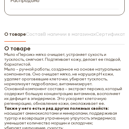
Распродано
О товаре
Состав
В наличии в магазинах
Сертификат н
О товаре
Мыло «Персик» мягко очищает, устраняет сухость и
тусклость, смягчает. Подтягивает кожу, делает ее гладкой,
бархатистой.
Мыло – ручной работы, созданное на основе натуральных
компонентов. Оно очищает мягко, не нарушая рН кожи,
удаляет ороговевшие клеточки, убирает тусклость,
нормализует гидробаланс, витаминизирует.
Основной компонент состава – экстракт персика, который
содержит большую концентрацию витаминов, восполняет
их дефицит в эпидермисе. Это ускоряет клеточную
регенерацию, обновление кожи, омолаживает ее.
Также у него есть и ряд других полезных свойств:
насыщает аминокислотами и минералами, поддерживая
тургор и возвращая утраченную упругость эпидермиса;
уменьшает количество морщин и складочек;
убирает шелушение, сухость;