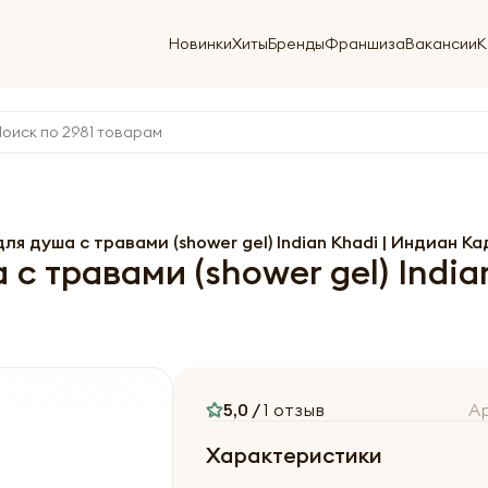
Новинки
Хиты
Бренды
Франшиза
Вакансии
К
ля душа с травами (shower gel) Indian Khadi | Индиан К
с травами (shower gel) Indi
5,0 /
1 отзыв
А
Характеристики