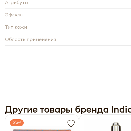
Атрибуты
Эффект
Тип кожи
Область применения
-
Нажи
Нажи
перс
перс
года 
года 
опре
опре
Запо
Другие товары бренда Indi
Запо
Хит!