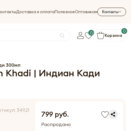
онтакты
Доставка и оплата
Полезное
Оптовикам
Контакты
0
0
Корзина
ади 300мл
an Khadi | Индиан Кади
ртикул:
341121
799 руб.
Распродано