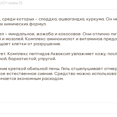
р
Отзывы (1)
, среди которых – слоддка, ашвагандха, куркума. Он 
х химических формул.
ел – миндальное, жожоба и кокосовое. Они отлично пи
й и мозолей. Комплекс аминокислот и витаминов пре
щает клетки от разрушения.
ует. Комплекс пептидов Акваксил увлажняет кожу, посл
ой, бархатистой, упругой.
ния крепкой обильной пены. Гель отшелушивает отмер
вое естественное сияние. Средство можно использова
личается экономным расходом.