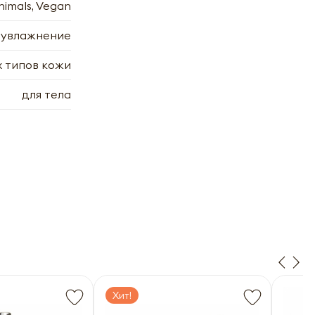
nimals, Vegan
 увлажнение
х типов кожи
di |
для тела
х
7.2006
7.2006
Хит!