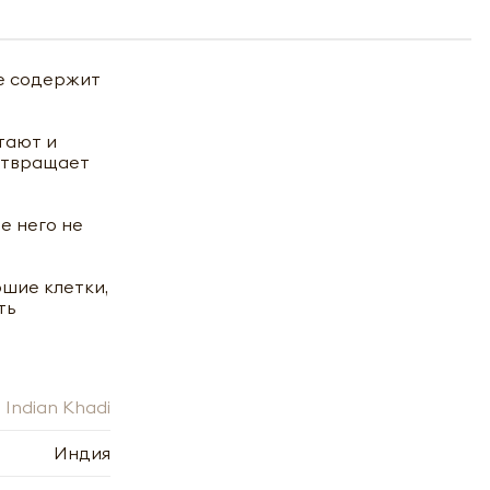
не содержит
тают и
дотвращает
е него не
шие клетки,
ть
Indian Khadi
Индия