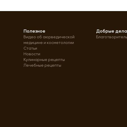
Полезное
Добрые дел
Видео об аюрведической
Благотворител
медицине и косметологии
Статьи
Новости
Кулинарные рецепты
Лечебные рецепты