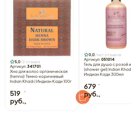
0,0
нет отзывов
Артикул:
051014
5,0
2 отзыва
Гель для душа с розой 
Артикул:
341701
(shower gel) Indian Khadi
Хна для волос органическая
Индиан Кади 300мл
(henna) Темно-коричневый
Indian Khadi | Индиан Кади 100г
-
679
-
519
руб.
+
руб.
+