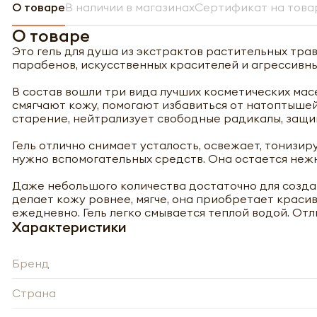
О товаре
В наличии в магазинах
Сертификат на това
О товаре
Это гель для душа из экстрактов растительных трав
парабенов, искусственных красителей и агрессивны
В состав вошли три вида лучших косметических мас
смягчают кожу, помогают избавиться от натоптыше
старение, нейтрализует свободные радикалы, защи
Гель отлично снимает усталость, освежает, тонизир
нужно вспомогательных средств. Она остается нежн
Даже небольшого количества достаточно для созда
делает кожу ровнее, мягче, она приобретает краси
ежедневно. Гель легко смывается теплой водой. От
Характеристики
Бренд
Страна