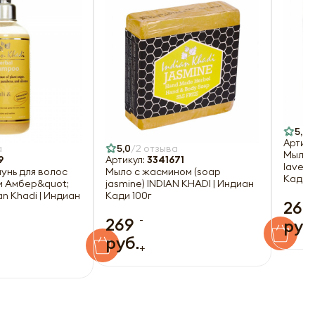
5,0
Артику
а
5,0
2 отзыва
Мыло 
9
Артикул:
3341671
lavend
унь для волос
Мыло с жасмином (soap
Кади 1
и Амбер&quot;
jasmine) INDIAN KHADI | Индиан
an Khadi | Индиан
Кади 100г
269
-
269
руб
руб.
+