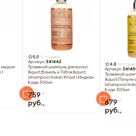
Оформить
5,0
2 отзыва
Артикул:
341442
4,8
4 отзыв
и медом
Травяной шампунь для волос
Артикул:
34145
 |
&quot;Ваниль и Табак&quot;
Травяной шамп
(shampoo) Indian Khadi | Индиан
&quot;Пачули 
Кади 300мл
(shampoo) Indi
Кади 300мл
-
759
-
679
руб.
+
руб.
+