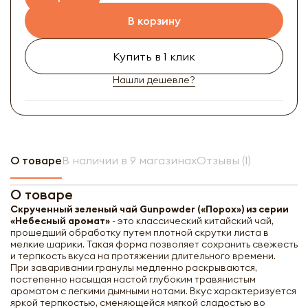
В корзину
Купить в 1 клик
Нашли дешевле?
О товаре
В наличии в 9 магазинах
Отзывы (1)
О товаре
Скрученный зеленый чай Gunpowder («Порох») из серии
«Небесный аромат»
- это классический китайский чай,
прошедший обработку путем плотной скрутки листа в
мелкие шарики. Такая форма позволяет сохранить свежесть
и терпкость вкуса на протяжении длительного времени.
При заваривании гранулы медленно раскрываются,
постепенно насыщая настой глубоким травянистым
ароматом с легкими дымными нотами. Вкус характеризуется
яркой терпкостью, сменяющейся мягкой сладостью во