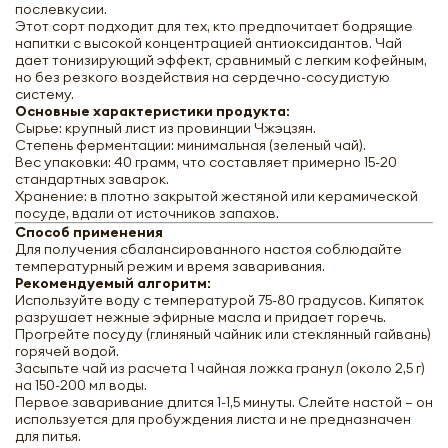
послевкусии.
Этот сорт подходит для тех, кто предпочитает бодрящие
напитки с высокой концентрацией антиоксидантов. Чай
дает тонизирующий эффект, сравнимый с легким кофейным,
но без резкого воздействия на сердечно-сосудистую
систему.
Основные характеристики продукта:
Сырье: крупный лист из провинции Чжэцзян.
Степень ферментации: минимальная (зеленый чай).
Вес упаковки: 40 грамм, что составляет примерно 15-20
стандартных заварок.
Хранение: в плотно закрытой жестяной или керамической
посуде, вдали от источников запахов.
Способ применения
Для получения сбалансированного настоя соблюдайте
температурный режим и время заваривания.
Рекомендуемый алгоритм:
Используйте воду с температурой 75-80 градусов. Кипяток
разрушает нежные эфирные масла и придает горечь.
Прогрейте посуду (глиняный чайник или стеклянный гайвань)
горячей водой.
Засыпьте чай из расчета 1 чайная ложка гранул (около 2,5 г)
на 150-200 мл воды.
Первое заваривание длится 1-1,5 минуты. Слейте настой — он
используется для пробуждения листа и не предназначен
для питья.