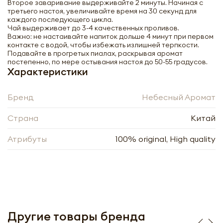
Второе заваривание выдерживайте 2 минуты. Начиная с
третьего настоя, увеличивайте время на 30 секунд для
каждого последующего цикла.
Чай выдерживает до 3-4 качественных проливов.
Важно: не настаивайте напиток дольше 4 минут при первом
Небесный аромат Gunpowder
контакте с водой, чтобы избежать излишней терпкости.
скрученный зеленый чай Порох 40г
Подавайте в прогретых пиалах, раскрывая аромат
постепенно, по мере остывания настоя до 50-55 градусов.
Характеристики
-
+
Бренд
Небесный Аромат
Страна
Китай
Атрибуты
100% original, High quality
Нажимая кнопку «Оформить», я даю своё согласие
на обработку моих персональных данных, в
Нажимая кнопку «Отправить», я даю своё согласие
соответствии с Федеральным законом от
на обработку моих персональных данных, в
27.07.2006 года № 152-ФЗ «О персональных
соответствии с Федеральным законом от
данных», на условиях и для целей, определённых в
27.07.2006 года № 152-ФЗ «О персональных
Согласии на обработку
персональных данных
данных», на условиях и для целей, определённых в
Заполняя форму я даю свое согласие на email
Согласии на обработку
персональных данных
Другие товары бренда
рассылку
Заполняя форму я даю свое согласие на email