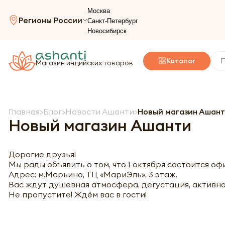
Москва
Регионы России
Санкт-Петербург
Новосибирск
Каталог
Магазин индийских товаров
Главная
Блог
Новости Ашанти
Новый магазин Ашан
Новый магазин Ашанти
Дорогие друзья!
Мы рады объявить о том, что
1 октября
состоится оф
Адрес: м.Марьино, ТЦ «МариЭль», 3 этаж.
Вас ждут душевная атмосфера, дегустация, активно
Не пропустите! Ждём вас в гости!