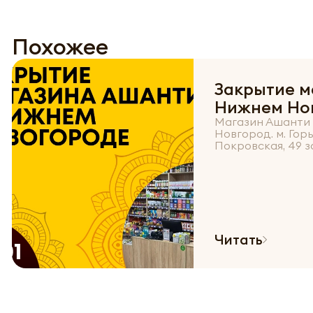
Похожее
Закрытие м
Нижнем Но
Магазин Ашанти 
Новгород. м. Гор
Покровская, 49 з
Читать