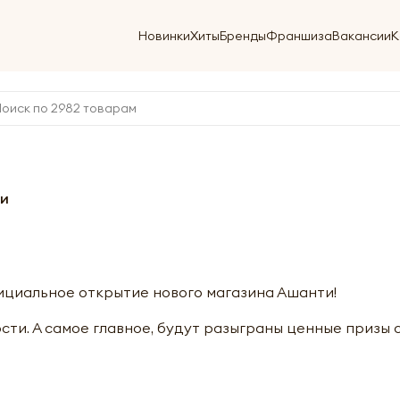
Новинки
Хиты
Бренды
Франшиза
Вакансии
К
ти
ициальное открытие нового магазина Ашанти!
сти. А самое главное, будут разыграны ценные призы 