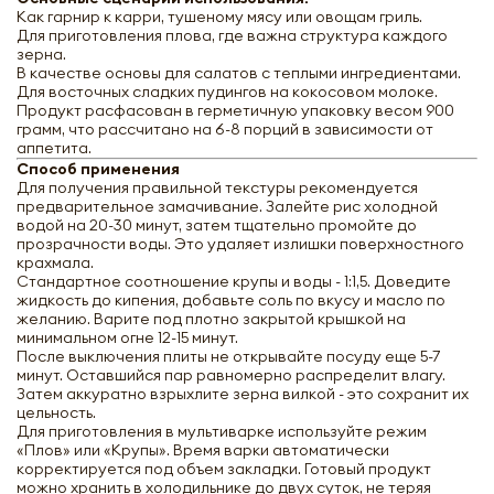
Как гарнир к карри, тушеному мясу или овощам гриль.
Для приготовления плова, где важна структура каждого
зерна.
В качестве основы для салатов с теплыми ингредиентами.
Для восточных сладких пудингов на кокосовом молоке.
Продукт расфасован в герметичную упаковку весом 900
грамм, что рассчитано на 6-8 порций в зависимости от
аппетита.
Способ применения
Для получения правильной текстуры рекомендуется
предварительное замачивание. Залейте рис холодной
водой на 20-30 минут, затем тщательно промойте до
прозрачности воды. Это удаляет излишки поверхностного
крахмала.
Стандартное соотношение крупы и воды - 1:1,5. Доведите
жидкость до кипения, добавьте соль по вкусу и масло по
желанию. Варите под плотно закрытой крышкой на
минимальном огне 12-15 минут.
После выключения плиты не открывайте посуду еще 5-7
минут. Оставшийся пар равномерно распределит влагу.
Затем аккуратно взрыхлите зерна вилкой - это сохранит их
цельность.
Для приготовления в мультиварке используйте режим
«Плов» или «Крупы». Время варки автоматически
корректируется под объем закладки. Готовый продукт
можно хранить в холодильнике до двух суток, не теряя