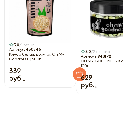
Отправить
5,0
1 отзыв
Артикул:
450546
5,0
2 отзыва
Киноа белая, дой-пак Oh My
Артикул:
948172
Goodness! | 500г
OH MY GOODNESS! Кар
100г
-
339
-
629
руб.
+
руб.
+