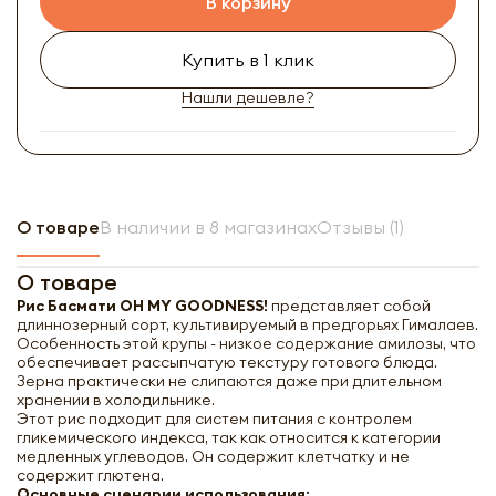
В корзину
Купить в 1 клик
Нашли дешевле?
О товаре
В наличии в 8 магазинах
Отзывы (1)
О товаре
Рис Басмати OH MY GOODNESS!
представляет собой
длиннозерный сорт, культивируемый в предгорьях Гималаев.
Особенность этой крупы - низкое содержание амилозы, что
обеспечивает рассыпчатую текстуру готового блюда.
Зерна практически не слипаются даже при длительном
хранении в холодильнике.
Этот рис подходит для систем питания с контролем
гликемического индекса, так как относится к категории
медленных углеводов. Он содержит клетчатку и не
содержит глютена.
Основные сценарии использования: