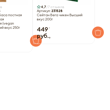
ов
4,7
7 отзывов
5
Артикул:
231528
баса постная
Сейтан Вега чикен Высший
ная
вкус 200г
я (vegan
-
ий вкус 250г
449
руб.
+