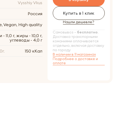
Vysshiy Vkus
Купить в 1 клик
Россия
Нашли дешевле?
, Vegan, High quality
Самовывоз –
бесплатно
.
- 11,0 г, жиры - 10,0 г,
Доставка транспорными
углеводы - 4,0 г
команиями оплачивается
отдельно, включая доставку
по городу
0г.
150 кКал
В наличии в 11 магазинах
Подробнее о доставке и
оплате