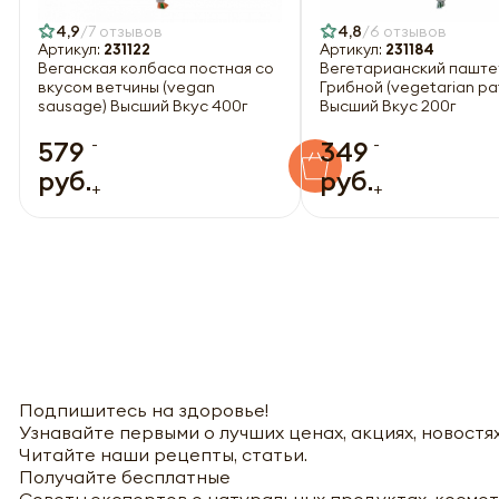
4,9
7 отзывов
4,8
6 отзывов
Артикул:
231122
Артикул:
231184
Веганская колбаса постная со
Вегетарианский паште
вкусом ветчины (vegan
Грибной (vegetarian pa
sausage) Высший Вкус 400г
Высший Вкус 200г
-
-
579
349
руб.
руб.
+
+
Подпишитесь на здоровье!
Узнавайте первыми о лучших ценах, акциях, новостях
Читайте наши рецепты, статьи.
Получайте бесплатные
Советы экспертов о натуральных продуктах, космет