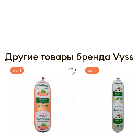
перс
года 
года 
опре
опре
Запо
Запо
Другие товары бренда Vyss
Хит!
Хит!