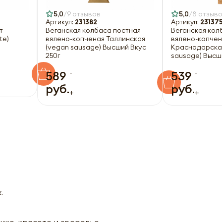
5,0
9 отзывов
5,0
8 отзыв
Артикул:
231382
Артикул:
23137
т
Веганская колбаса постная
Веганская кол
te)
вялено-копченая Таллинская
вялено-копче
(vegan sausage) Высший Вкус
Краснодарска
250г
sausage) Высш
-
-
589
539
руб.
руб.
+
+
.
ике, красоте и здоровье.