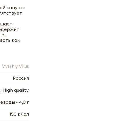
ой капусте
пятствует
чшает
содержит
а.
вать как
Vysshiy Vkus
 Вкус
Россия
 High quality
глеводы - 4,0 г
150 кКал
х
7.2006