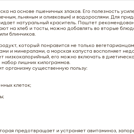
ска на основе пшеничных злаков. Его полезность усил
ечным, льняным и оливковым) и водорослями. Для прид
придает натуральный краситель. Паштет рекомендован
ают на хлеб и тосты, можно добавлять во вторые блюд
или блинчиков.
одукт, который понравится не только вегетарианцам,
ами и минералами, а морская капуста восполняет нед
т низкокалорийный, его можно включать в диетическо
 набор лишних килограммов.
т организму существенную пользу:
нных клеток;
ы;
оторая предотвращает и устраняет авитаминоз, запор