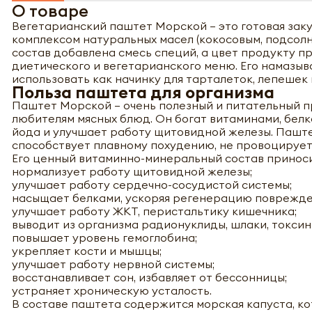
О товаре
Вегетарианский паштет Морской – это готовая заку
комплексом натуральных масел (кокосовым, подсолн
состав добавлена смесь специй, а цвет продукту 
диетического и вегетарианского меню. Его намазыв
использовать как начинку для тарталеток, лепешек 
Польза паштета для организма
Паштет Морской – очень полезный и питательный пр
любителям мясных блюд. Он богат витаминами, белк
йода и улучшает работу щитовидной железы. Паште
способствует плавному похудению, не провоцирует
Его ценный витаминно-минеральный состав приноси
нормализует работу щитовидной железы;
улучшает работу сердечно-сосудистой системы;
насыщает белками, ускоряя регенерацию поврежде
улучшает работу ЖКТ, перистальтику кишечника;
выводит из организма радионуклиды, шлаки, токсин
повышает уровень гемоглобина;
укрепляет кости и мышцы;
улучшает работу нервной системы;
восстанавливает сон, избавляет от бессонницы;
устраняет хроническую усталость.
В составе паштета содержится морская капуста, к