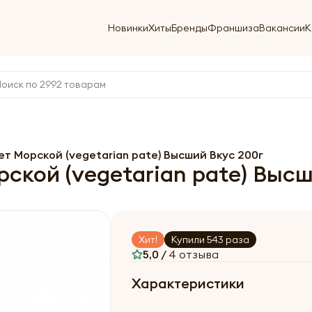
Новинки
Хиты
Бренды
Франшиза
Вакансии
К
т Морской (vegetarian pate) Высший Вкус 200г
ской (vegetarian pate) Высш
Хит!
Купили 543 раза
5,0 /
4 отзыва
Характеристики