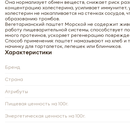
Она нормализует обмен веществ, снижает риск раз
концентрацию холестерина, усиливает иммунитет, 
холестерин не накапливается на стенках сосудов,
образованию тромбов.
Вегетарианский паштет Морской не содержит живо
работу пищеварительной системы, способствует по
много протеинов, ускоряет регенерацию поврежден
Способ применения: паштет намазывают на хлеб и т
начинку для тарталеток, лепешек или блинчиков.
Характеристики
Бренд
Страна
Атрибуты
-
Пищевая ценность на 100г.
Энергетическая ценность на 100г.
Нажи
Нажи
перс