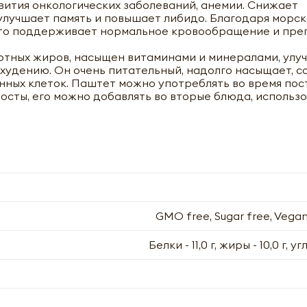
вития онкологических заболеваний, анемии. Снижает
улучшает память и повышает либидо. Благодаря морск
 что поддерживает нормальное кровообращение и пре
тных жиров, насыщен витаминами и минералами, улу
худению. Он очень питательный, надолго насыщает, 
ных клеток. Паштет можно употреблять во время пост
осты, его можно добавлять во вторые блюда, использо
Вегетарианский паштет Морской (vegetarian pate) Высший
200г
GMO free, Sugar free, Vegan,
+
Белки - 11,0 г, жиры - 10,0 г, у
мая кнопку «Отправить», я даю своё согласие на обработку мои
мая кнопку «Оформить», я даю своё согласие на обработку моих
ональных данных, в соответствии с Федеральным законом от 27.0