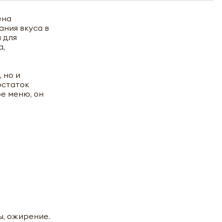
ена
ания вкуса в
 для
а,
 но и
остаток
е меню, он
ы, ожирение.