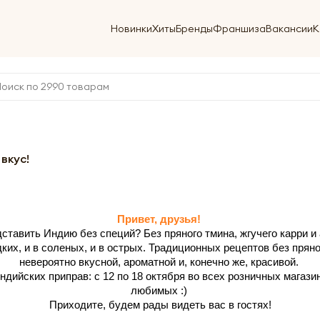
Новинки
Хиты
Бренды
Франшиза
Вакансии
К
вкус!
Привет, друзья!
ставить Индию без специй? Без пряного тмина, жгучего карри и
дких, и в соленых, и в острых. Традиционных рецептов без прян
невероятно вкусной, ароматной и, конечно же, красивой.
дийских приправ: с 12 по 18 октября во всех розничных магаз
любимых :)
Приходите, будем рады видеть вас в гостях!