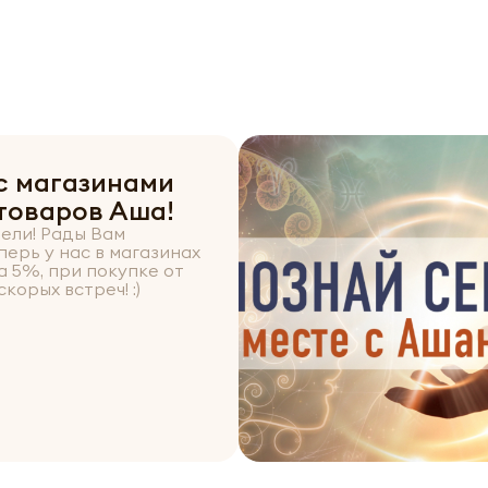
с магазинами
товаров Аша!
ели! Рады Вам
перь у нас в магазинах
а 5%, при покупке от
корых встреч! :)