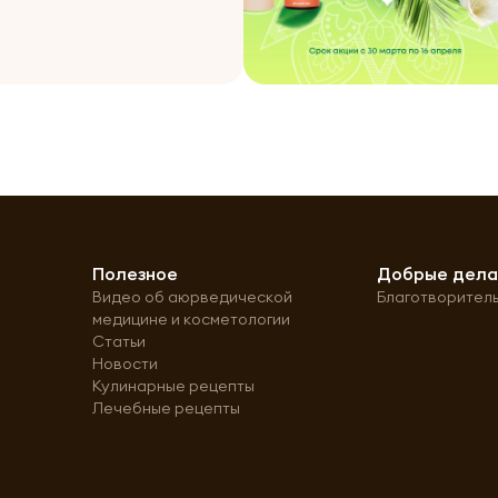
Полезное
Добрые дел
Видео об аюрведической
Благотворител
медицине и косметологии
Статьи
Новости
Кулинарные рецепты
Лечебные рецепты