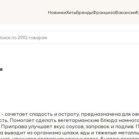
Новинки
Хиты
Бренды
Франшиза
Вакансии
К
в
и
- сочетает сладость и остроту, предназначена для о
ть. Помогает сделать вегетарианские блюда намного 
 Приправа улучшает вкус соусов, заправок и подлив.
выводит из организма шлаки, яды и тяжелые металлы
ние, улучшает состояние кожи и волос, быстро восст