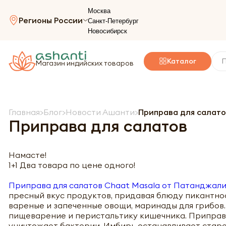
Москва
Регионы России
Санкт-Петербург
Новосибирск
Каталог
Магазин индийских товаров
Главная
Блог
Новости Ашанти
Приправа для салато
Приправа для салатов
Намасте!
1+1 Два товара по цене одного!
Приправа для салатов Chaat Masala от Патанджал
пресный вкус продуктов, придавая блюду пикантнос
вареные и запеченные овощи, маринады для грибов.
пищеварение и перистальтику кишечника. Приправа 
уничтожает бактерии. Имбирь останавливает старе