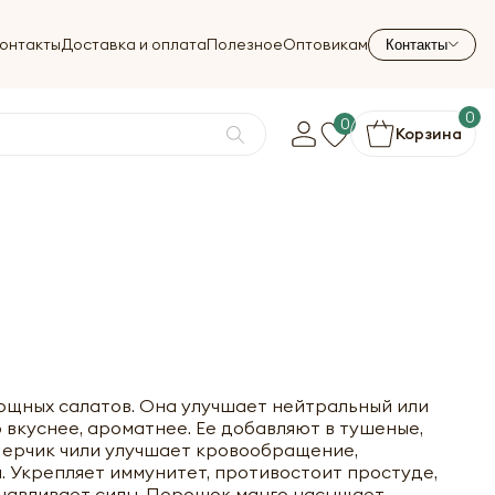
онтакты
Доставка и оплата
Полезное
Оптовикам
Контакты
0
0
Корзина
вощных салатов. Она улучшает нейтральный или
вкуснее, ароматнее. Ее добавляют в тушеные,
 Перчик чили улучшает кровообращение,
. Укрепляет иммунитет, противостоит простуде,
анавливает силы. Порошок манго насыщает