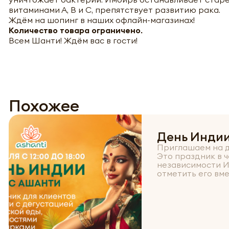
витаминами А, В и С, препятствует развитию рака.
Ждём на шопинг в наших офлайн-магазинах!
Количество товара ограничено.
Всем Шанти! Ждём вас в гости!
Похожее
День Индии
Приглашаем на д
Это праздник в ч
независимости И
отметить его вме