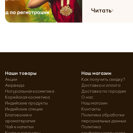
Читать
Наши товары
Наш магазин
Акции
Как получить скидку?
Аюрведа
Доставка и оплата
Натуральная косметика
Доставка по городам
Корейская косметика
О нас
Индийские продукты
Наш магазин
Индийские специи
Контакты
Благовония и
Политика обработки
ароматерапия
персональных данных
Чай и напитки
Политика
Книги и сувениры
конфиденциальности