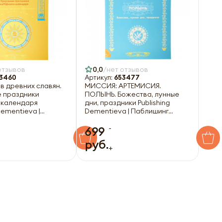
отзывов
0,0
нет отзывов
3460
Артикул:
653477
в древних славян.
МИССИЯ: АРТЕМИСИЯ.
 праздники
ПОЛЫНЬ. Божества, лунные
 календаря
дни, праздники Publishing
Dementieva |
Dementieva | Паблишинг
 Дементьева
Дементьева
-
699
руб.
+