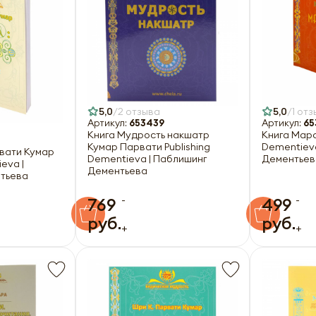
5,0
2 отзыва
5,0
1 отз
Артикул:
653439
Артикул:
65
Книга Мудрость накшатр
Книга Марс
Кумар Парвати Publishing
Dementieva
рвати Кумар
Dementieva | Паблишинг
Дементьев
eva |
Дементьева
тьева
-
-
769
499
руб.
руб.
+
+