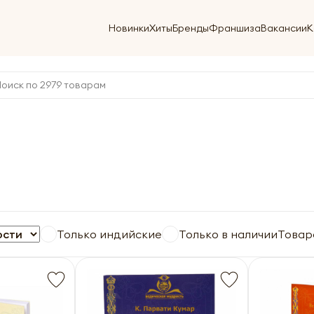
Новинки
Хиты
Бренды
Франшиза
Вакансии
К
Только индийские
Только в наличии
Товар