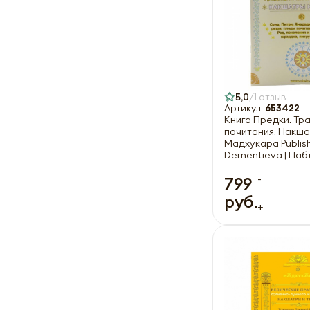
5,0
1 отзыв
Артикул:
653422
Книга Предки. Тр
почитания. Накшат
Мадхукара Publis
Dementieva | Паб
Дементьева
-
799
руб.
+