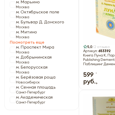
м. Марьино
Москва
м. Октябрьское поле
Москва
м. Бульвар Д. Донского
Москва
м. Митино
Москва
Посмотреть еще
5,0
2 отзыва
м. Проспект Мира
Артикул:
653392
Москва
Книга Луна К. Па
м. Добрынинская
Publishing Dementi
Москва
Паблишинг Демен
м. Белорусская
-
Москва
599
м. Берёзовая роща
руб.
Новосибирск
+
м. Сенная площадь
Санкт-Петербург
м. Академическая
Санкт-Петербург