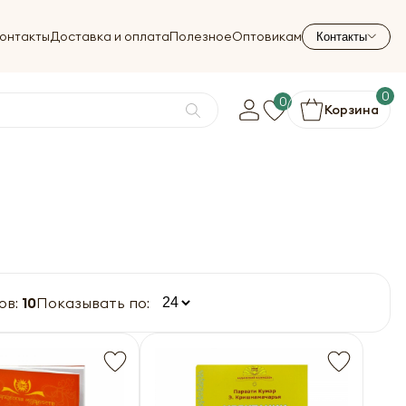
онтакты
Доставка и оплата
Полезное
Оптовикам
Контакты
0
0
Корзина
ов:
10
Показывать по: