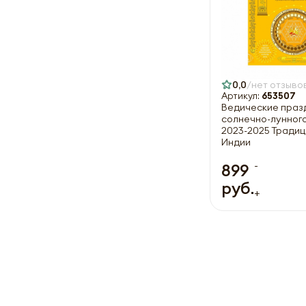
0,0
нет отзыво
Артикул:
653507
Ведические праз
солнечно-лунног
2023-2025 Тради
Индии
-
899
руб.
+