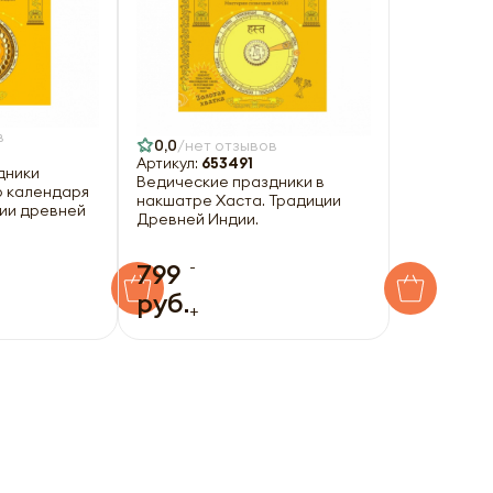
в
0,0
нет отзывов
Артикул:
653491
дники
Ведические праздники в
о календаря
накшатре Хаста. Традиции
ции древней
Древней Индии.
-
799
руб.
+