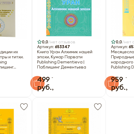
0,0
нет отзывов
0,0
нет 
Артикул:
653347
Артикул:
65
адиции их
Книга Уран Алхимик нашей
Месяцесло
ры и титхи.
эпохи, Кумар Парвати
Природные
hing
Publishing Dementieva |
народного
лишинг
Паблишинг Дементьева
Publishing 
Паблишинг
-
-
499
959
руб.
руб.
+
+